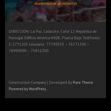
akademischer ghostwriter
DIRECCION: La Paz, Calacoto, Calle 12 Republica de
Portugal Edificio América #608, Planta Baja Teléfonos:
2-2771205 Celulares: 77799533 – 76771390 –
78999090 – 75851300
The right
Casino Not on GAMSTOP
should offer fair
terms, fast support, and a game library that keeps
things interesting.
Construction Company | Developed By
Rara Theme
Powered by WordPress.