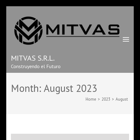
MITVAS S.R.L.
Construyendo el Futuro
Month:
August 2023
Home
>
2023
>
August