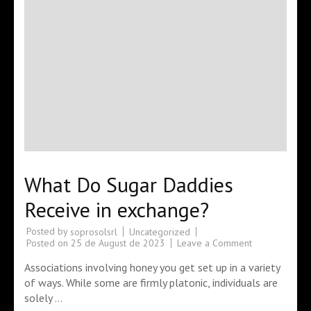
What Do Sugar Daddies
Receive in exchange?
Posted by
Uncategorized
soprosolsrl
Posted on
25 de August de 2023
Leave a Comment
Associations involving honey you get set up in a variety
of ways. While some are firmly platonic, individuals are
solely …