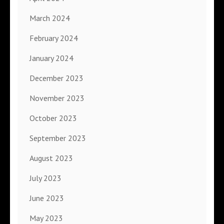
March 2024
February 2024
January 2024
December 2023
November 2023
October 2023
September 2023
August 2023
July 2023
June 2023
May 2023