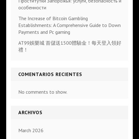
Проститутки Запорожья: услуги, безопасность и
особенности
The Increase of Bitcoin Gambling
Establishments: A Comprehensive Guide to Down
Payments and Pc gaming
AT99娛樂城 首儲送1500體驗金！每天登入領好
禮！
COMENTARIOS RECIENTES
No comments to show.
ARCHIVOS
March 2026