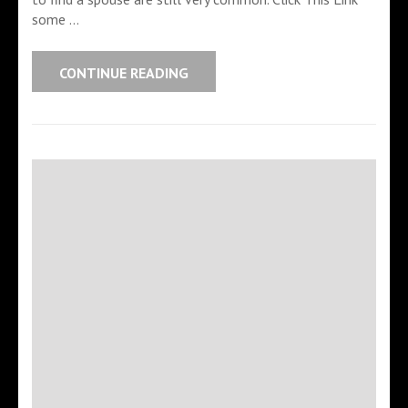
some …
CONTINUE READING