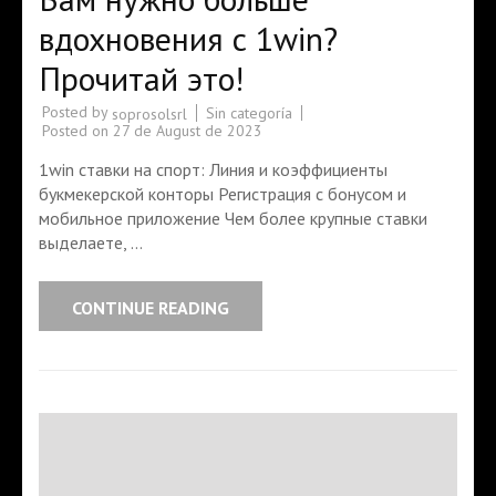
вдохновения с 1win?
Прочитай это!
Posted by
Sin categoría
soprosolsrl
Posted on
27 de August de 2023
1win ставки на спорт: Линия и коэффициенты
букмекерской конторы Регистрация с бонусом и
мобильное приложение Чем более крупные ставки
выделаете, …
CONTINUE READING