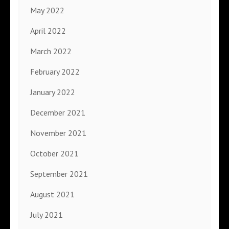
May 2022
April 2022
March 2022
February 2022
January 2022
December 2021
November 2021
October 2021
September 2021
August 2021
July 2021