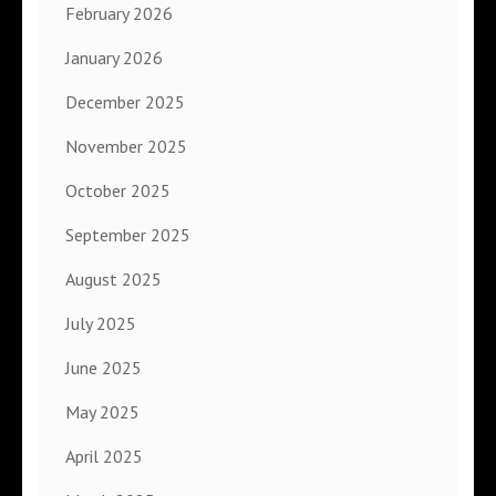
February 2026
January 2026
December 2025
November 2025
October 2025
September 2025
August 2025
July 2025
June 2025
May 2025
April 2025