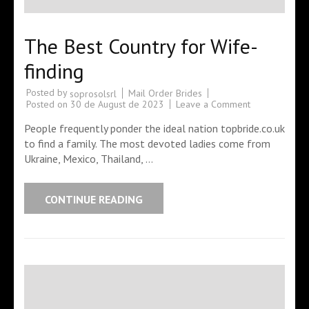
The Best Country for Wife-
finding
Posted by
Mail Order Brides
soprosolsrl
Posted on
30 de August de 2023
Leave a Comment
People frequently ponder the ideal nation topbride.co.uk
to find a family. The most devoted ladies come from
Ukraine, Mexico, Thailand, …
CONTINUE READING