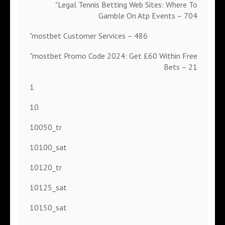
"Legal Tennis Betting Web Sites: Where To
Gamble On Atp Events – 704
"mostbet Customer Services – 486
"mostbet Promo Code 2024: Get £60 Within Free
Bets – 21
1
10
10050_tr
10100_sat
10120_tr
10125_sat
10150_sat