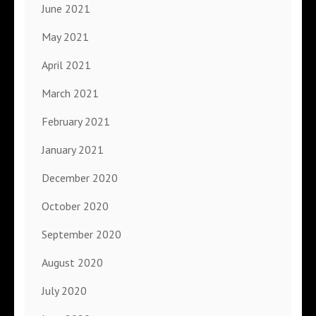
June 2021
May 2021
April 2021
March 2021
February 2021
January 2021
December 2020
October 2020
September 2020
August 2020
July 2020