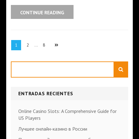
CONTINUE READING
1
2
…
8
Search
ENTRADAS RECIENTES
Online Casino Slots: A Comprehensive Guide for
US Players
Лучшее онлайн-казино в России