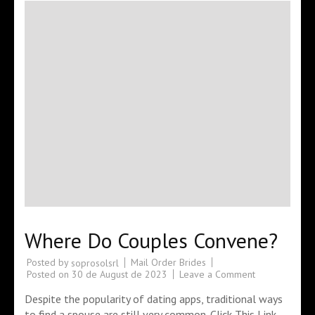
Where Do Couples Convene?
Posted by
Mail Order Brides
soprosolsrl
Posted on
30 de August de 2023
Leave a Comment
Despite the popularity of dating apps, traditional ways
to find a spouse are still very common. Click This Link