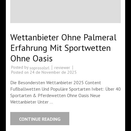
Wettanbieter Ohne Palmeral
Erfahrung Mit Sportwetten
Ohne Oasis
Posted by
reviewer
soprosolsrl
Posted on
24 de November de 2025
Die Besondersten Wettanbieter 2025 Content
Fußballwetten Und Populäre Sportarten Ivibet: Über 40
Sportarten & Pferdewetten Ohne Oasis Neue
Wettanbieter Unter …
CONTINUE READING