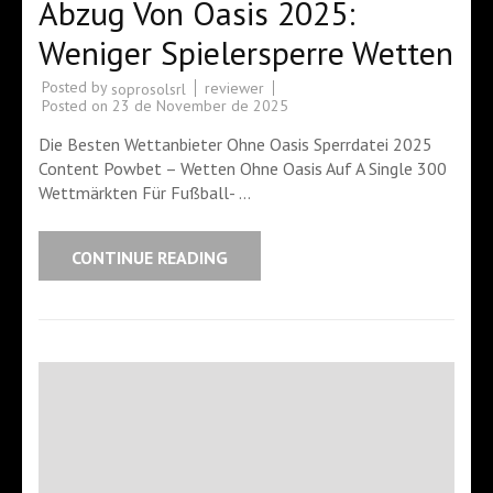
Abzug Von Oasis 2025:
Weniger Spielersperre Wetten
Posted by
reviewer
soprosolsrl
Posted on
23 de November de 2025
Die Besten Wettanbieter Ohne Oasis Sperrdatei 2025
Content Powbet – Wetten Ohne Oasis Auf A Single 300
Wettmärkten Für Fußball- …
CONTINUE READING