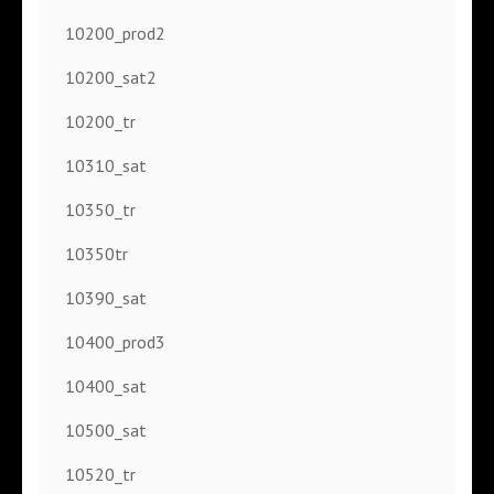
10200_prod2
10200_sat2
10200_tr
10310_sat
10350_tr
10350tr
10390_sat
10400_prod3
10400_sat
10500_sat
10520_tr