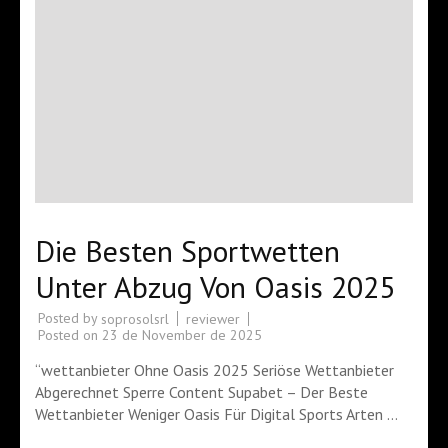
Die Besten Sportwetten
Unter Abzug Von Oasis 2025
Posted by
reviewer
soprosolsrl
Posted on
23 de November de 2025
“wettanbieter Ohne Oasis 2025 Seriöse Wettanbieter
Abgerechnet Sperre Content Supabet – Der Beste
Wettanbieter Weniger Oasis Für Digital Sports Arten …