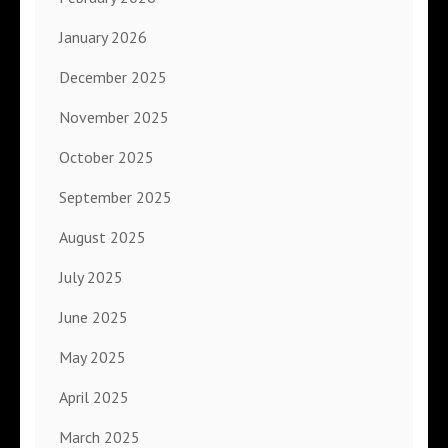
January 2026
December 2025
November 2025
October 2025
September 2025
August 2025
July 2025
June 2025
May 2025
April 2025
March 2025