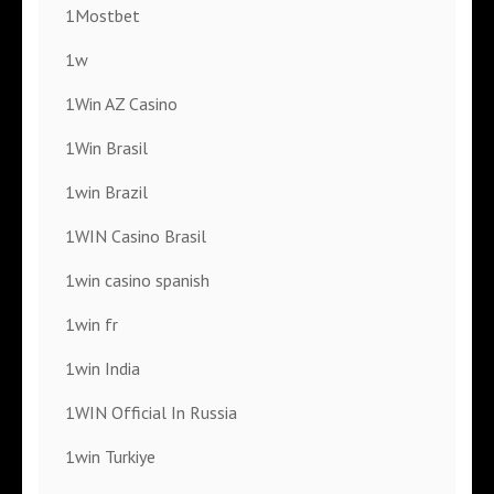
1Mostbet
1w
1Win AZ Casino
1Win Brasil
1win Brazil
1WIN Casino Brasil
1win casino spanish
1win fr
1win India
1WIN Official In Russia
1win Turkiye