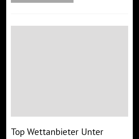
Top Wettanbieter Unter