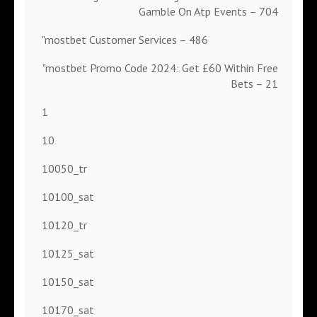
Gamble On Atp Events – 704
"mostbet Customer Services – 486
"mostbet Promo Code 2024: Get £60 Within Free
Bets – 21
1
10
10050_tr
10100_sat
10120_tr
10125_sat
10150_sat
10170_sat