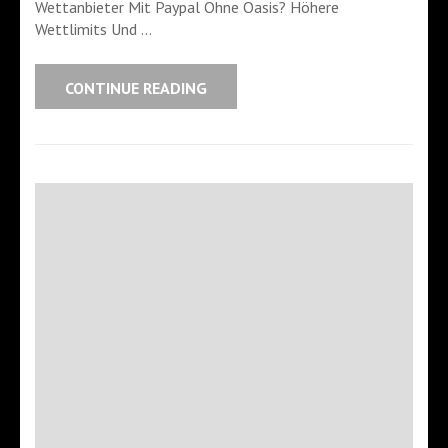
Wettanbieter Mit Paypal Ohne Oasis? Höhere
Wettlimits Und …
CONTINUE READING