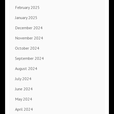
February 2025
January 2025
December 2024
November 2024
October 2024
September 2024
August 2024
July 2024
June 2024
May 2024
April 2024