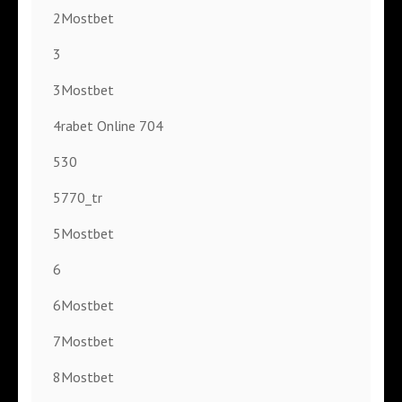
2Mostbet
3
3Mostbet
4rabet Online 704
530
5770_tr
5Mostbet
6
6Mostbet
7Mostbet
8Mostbet