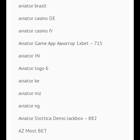
aviator brazil
aviator casino DE
aviator casino fr
Aviator Game App Авиатор 1xbet – 715
aviator IN
Aviator Jogo 6
aviator ke
aviator mz
aviator ng
Aviator Slottica Demo Jackbox – 882
AZ Most BET