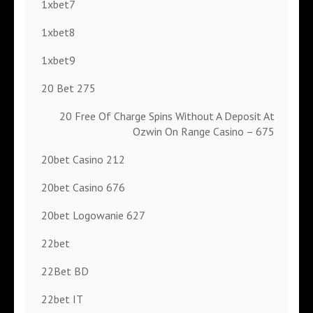
1xbet7
1xbet8
1xbet9
20 Bet 275
20 Free Of Charge Spins Without A Deposit At
Ozwin On Range Casino – 675
20bet Casino 212
20bet Casino 676
20bet Logowanie 627
22bet
22Bet BD
22bet IT