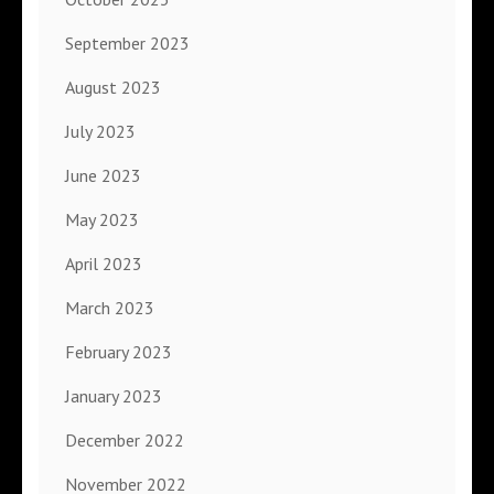
September 2023
August 2023
July 2023
June 2023
May 2023
April 2023
March 2023
February 2023
January 2023
December 2022
November 2022