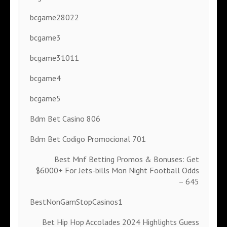
bcgame28022
bcgame3
bcgame31011
bcgame4
bcgame5
Bdm Bet Casino 806
Bdm Bet Codigo Promocional 701
Best Mnf Betting Promos & Bonuses: Get
$6000+ For Jets-bills Mon Night Football Odds
– 645
BestNonGamStopCasinos1
Bet Hip Hop Accolades 2024 Highlights Guess