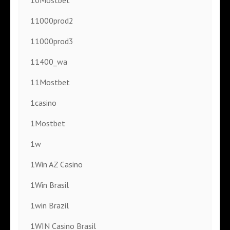
10Mostbet
11000prod2
11000prod3
11400_wa
11Mostbet
1casino
1Mostbet
1w
1Win AZ Casino
1Win Brasil
1win Brazil
1WIN Casino Brasil