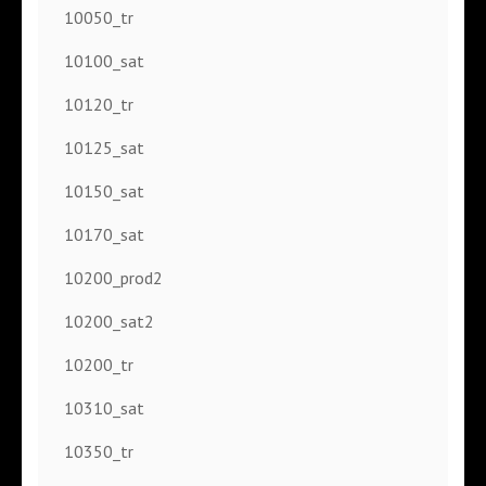
10050_tr
10100_sat
10120_tr
10125_sat
10150_sat
10170_sat
10200_prod2
10200_sat2
10200_tr
10310_sat
10350_tr