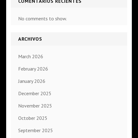
COMENTARIOS RECIENTES
No comments to show.
ARCHIVOS
March 2026
February 2026
January 2026
December 2025
November 2025
October 2025
September 2025