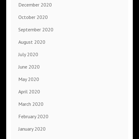
December 2020
October 2020
September 2020
August 2020
July 2020
June 2020
May 2020
April 2020
March 2020
February 2020
January 2020