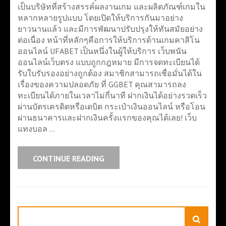
เป็นบริษัทที่สร้างสรรค์ผลงานเกม และผลิตภัณฑ์เกมใน
หลากหลายรูปแบบ โดยเปิดให้บริการกันมาอย่าง
ยาวนานแล้ว และมีการพัฒนาปรับปรุงให้ทันสมัยอย่าง
ต่อเนื่อง หน้าที่หลักๆคือการให้บริการด้านเกมคาสิโน
ออนไลน์ UFABET เป็นหนึ่งในผู้ให้บริการ เว็บพนัน
ออนไลน์เว็บตรง แบบถูกกฎหมาย มีการจดทะเบียนได้
รับใบรับรองอย่างถูกต้อง สมาชิกสามารถเชื่อมั่นได้ใน
เรื่องของความปลอดภัย ที่ GGBET คุณสามารถลง
ทะเบียนได้ภายในเวลาไม่กี่นาที ฝากเงินได้อย่างรวดเร็ว
ผ่านบัตรเครดิตหรือเดบิต กระเป๋าเงินออนไลน์ หรือโอน
ผ่านธนาคารและฝากเงินครั้งแรกของคุณได้เลย! เว็บ
แทงบอล …
CONTINUE READING
Search