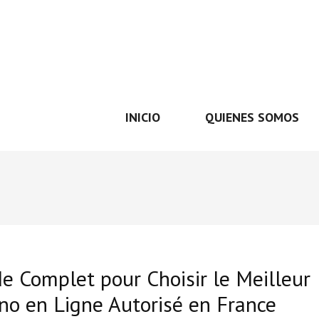
INICIO
QUIENES SOMOS
e Complet pour Choisir le Meilleur
no en Ligne Autorisé en France