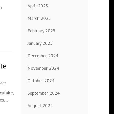
April 2025
n
March 2025
February 2025
January 2025
December 2024
te
November 2024
October 2024
ment
culaire,
September 2024
es. …
August 2024