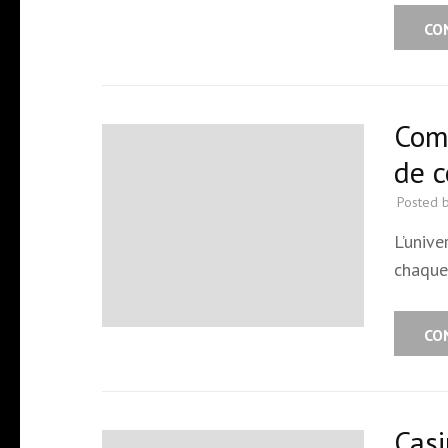
CO
Comm
de c
Posted 
L’unive
chaque
CO
Casi