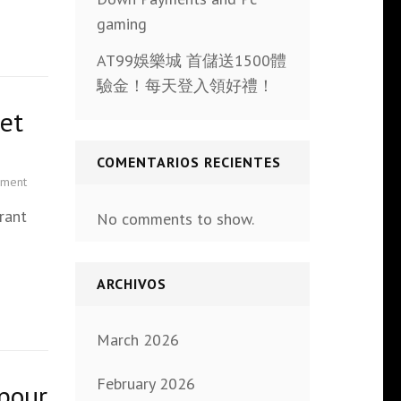
gaming
AT99娛樂城 首儲送1500體
驗金！每天登入領好禮！
 et
COMENTARIOS RECIENTES
mment
irant
No comments to show.
ARCHIVOS
March 2026
February 2026
 pour