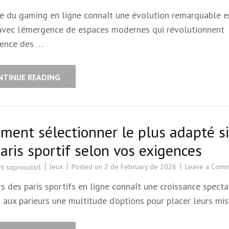
e du gaming en ligne connaît une évolution remarquable e
avec l’émergence de espaces modernes qui révolutionnent
rience des …
NTINUE READING
ent sélectionner le plus adapté si
aris sportif selon vos exigences
by
Jeux
Posted on
2 de February de 2026
Leave a Com
soprosolsrl
rs des paris sportifs en ligne connaît une croissance specta
 aux parieurs une multitude d’options pour placer leurs mis