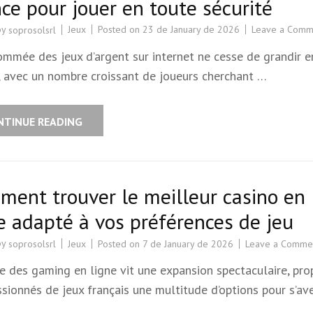
ce pour jouer en toute sécurité
by
Jeux
Posted on
23 de January de 2026
Leave a Comm
soprosolsrl
ommée des jeux d’argent sur internet ne cesse de grandir e
, avec un nombre croissant de joueurs cherchant …
NTINUE READING
ent trouver le meilleur casino en
e adapté à vos préférences de jeu
by
Jeux
Posted on
7 de January de 2026
Leave a Comme
soprosolsrl
e des gaming en ligne vit une expansion spectaculaire, pr
sionnés de jeux français une multitude d’options pour s’av