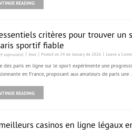
NTINUE READING
essentiels critères pour trouver un s
aris sportif fiable
by
Jeux
Posted on
24 de January de 2026
Leave a Comm
soprosolsrl
e des paris en ligne sur le sport expérimente une progress
sionnante en France, proposant aux amateurs de paris une
NTINUE READING
meilleurs casinos en ligne légaux e