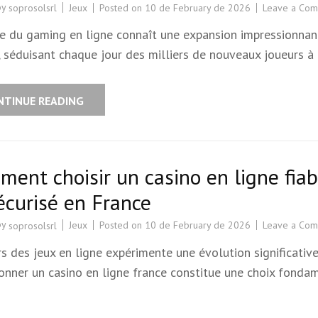
by
Jeux
Posted on
10 de February de 2026
Leave a Co
soprosolsrl
e du gaming en ligne connaît une expansion impressionnan
, séduisant chaque jour des milliers de nouveaux joueurs à
NTINUE READING
ent choisir un casino en ligne fiab
écurisé en France
by
Jeux
Posted on
10 de February de 2026
Leave a Co
soprosolsrl
rs des jeux en ligne expérimente une évolution significative
ionner un casino en ligne france constitue une choix fonda