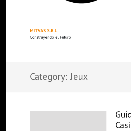
MITVAS S.R.L.
Construyendo el Futuro
Category:
Jeux
Guid
Casi