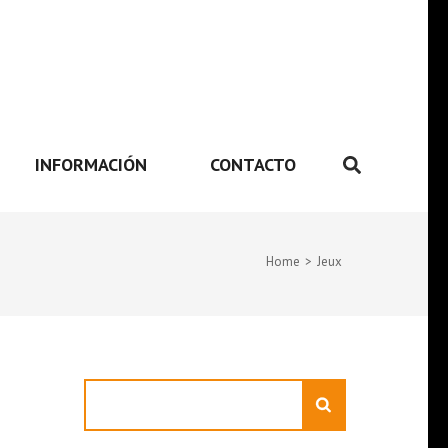
INFORMACIÓN
CONTACTO
Home
>
Jeux
Search