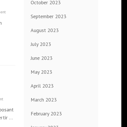
October 2023
ent
September 2023
n
August 2023
July 2023
June 2023
May 2023
April 2023
nt
March 2023
oposant
February 2023
ertir …