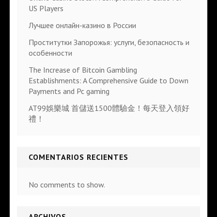
US Players
Лучшее онлайн-казино в России
Проститутки Запорожья: услуги, безопасность и
особенности
The Increase of Bitcoin Gambling
Establishments: A Comprehensive Guide to Down
Payments and Pc gaming
AT99娛樂城 首儲送1500體驗金！每天登入領好
禮！
COMENTARIOS RECIENTES
No comments to show.
ARCHIVOS