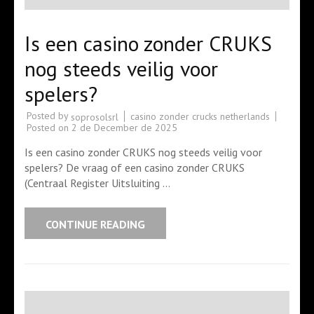
Is een casino zonder CRUKS
nog steeds veilig voor
spelers?
Posted by
casino zonder crucks netherlands
soprosolsrl
Posted on
2 de December de 2025
Is een casino zonder CRUKS nog steeds veilig voor
spelers? De vraag of een casino zonder CRUKS
(Centraal Register Uitsluiting …
CONTINUE READING