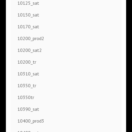
10125_sat
10150_sat
10170_sat
10200_prod2
10200_sat2
10200_tr
10310_sat
10350_tr
10350tr
10390_sat
10400_prod3