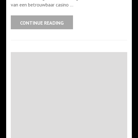
van een betrouwbaar casino …
CONTINUE READING