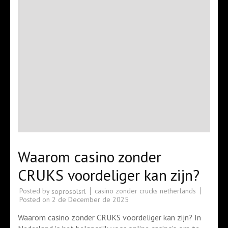
Waarom casino zonder
CRUKS voordeliger kan zijn?
Posted by
casino zonder crucks netherlands
soprosolsrl
Posted on
2 de December de 2025
Waarom casino zonder CRUKS voordeliger kan zijn? In