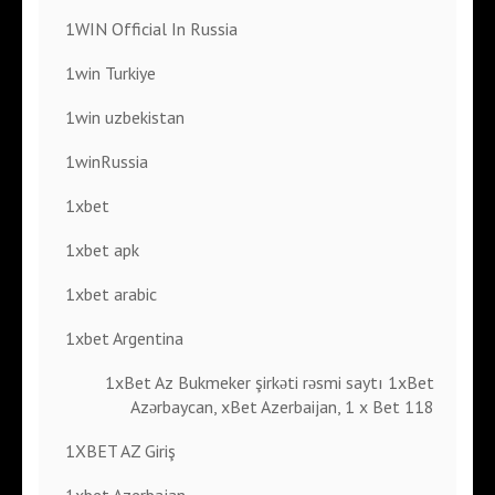
1WIN Official In Russia
1win Turkiye
1win uzbekistan
1winRussia
1xbet
1xbet apk
1xbet arabic
1xbet Argentina
1xBet Az Bukmeker şirkəti rəsmi saytı 1xBet
Azərbaycan, xBet Azerbaijan, 1 x Bet 118
1XBET AZ Giriş
1xbet Azerbajan