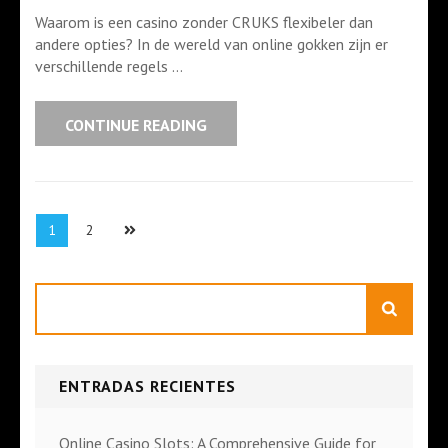
Waarom is een casino zonder CRUKS flexibeler dan
andere opties? In de wereld van online gokken zijn er
verschillende regels …
CONTINUE READING
1
2
Search
ENTRADAS RECIENTES
Online Casino Slots: A Comprehensive Guide for