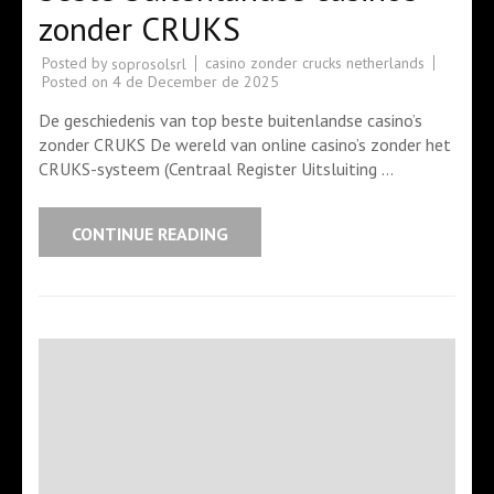
zonder CRUKS
Posted by
casino zonder crucks netherlands
soprosolsrl
Posted on
4 de December de 2025
De geschiedenis van top beste buitenlandse casino’s
zonder CRUKS De wereld van online casino’s zonder het
CRUKS-systeem (Centraal Register Uitsluiting …
CONTINUE READING