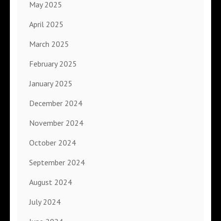
May 2025
April 2025
March 2025
February 2025
January 2025
December 2024
November 2024
October 2024
September 2024
August 2024
July 2024