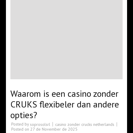
Waarom is een casino zonder
CRUKS flexibeler dan andere
opties?
Posted by
casino zonder crucks netherlands
soprosolsrl
Posted on
27 de November de 2025