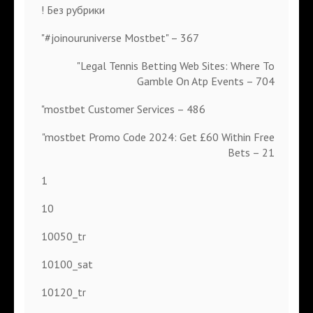
! Без рубрики
"#joinouruniverse Mostbet" – 367
"Legal Tennis Betting Web Sites: Where To
Gamble On Atp Events – 704
"mostbet Customer Services – 486
"mostbet Promo Code 2024: Get £60 Within Free
Bets – 21
1
10
10050_tr
10100_sat
10120_tr