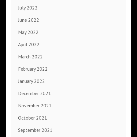
July 2022
June 2022
May 2022
April 2022
March 2022
February 2022
January 2022
December 2021
November 2021
October 2021
September 2021