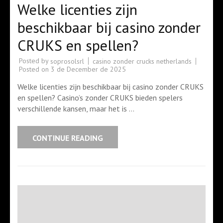
Welke licenties zijn
beschikbaar bij casino zonder
CRUKS en spellen?
Posted by
casino zonder crucks netherlands
soprosolsrl
Posted on
3 de December de 2025
Welke licenties zijn beschikbaar bij casino zonder CRUKS
en spellen? Casino’s zonder CRUKS bieden spelers
verschillende kansen, maar het is …
CONTINUE READING