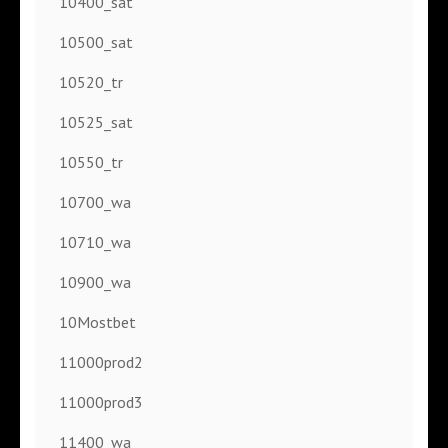
10400_sat
10500_sat
10520_tr
10525_sat
10550_tr
10700_wa
10710_wa
10900_wa
10Mostbet
11000prod2
11000prod3
11400_wa