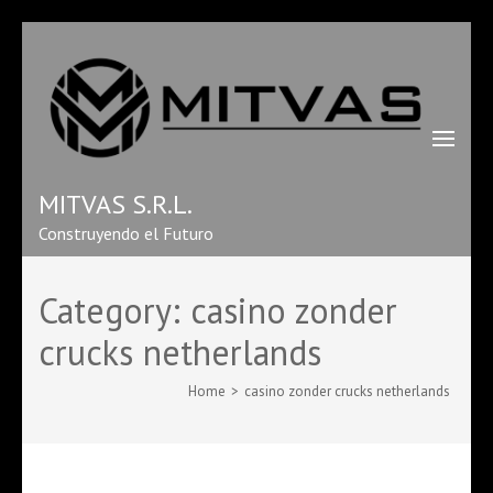
MITVAS S.R.L.
Construyendo el Futuro
Category:
casino zonder
crucks netherlands
Home
>
casino zonder crucks netherlands