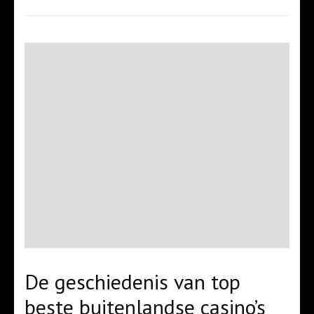
De geschiedenis van top
beste buitenlandse casino’s