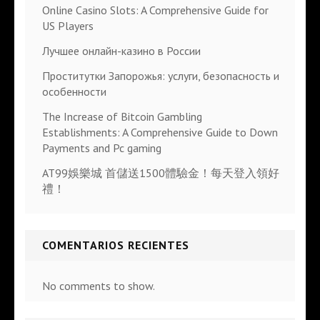
Online Casino Slots: A Comprehensive Guide for
US Players
Лучшее онлайн-казино в России
Проститутки Запорожья: услуги, безопасность и
особенности
The Increase of Bitcoin Gambling
Establishments: A Comprehensive Guide to Down
Payments and Pc gaming
AT99娛樂城 首儲送1500體驗金！每天登入領好
禮！
COMENTARIOS RECIENTES
No comments to show.