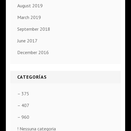
August 2019
March 2019
September 2018
June 2017
December 2016
CATEGORÍAS
– 375
– 407
– 960
! Nessuna categoria