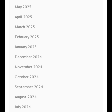
May 2025
April 2025
March 2025
February 2025
January 2025
December 2024
November 2024
October 2024
September 2024
August 2024
July 2024