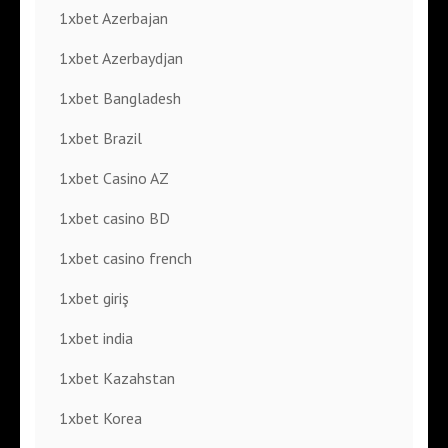
1xbet Azerbajan
1xbet Azerbaydjan
1xbet Bangladesh
1xbet Brazil
1xbet Casino AZ
1xbet casino BD
1xbet casino french
1xbet giriş
1xbet india
1xbet Kazahstan
1xbet Korea