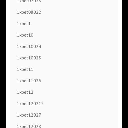
1xbet07023
1xbet08022
1xbet1
1xbet10
1xbet10024
1xbet10025
1xbet11
1xbet11026
1xbet12
1xbet120212
1xbet12027
1xbet12028