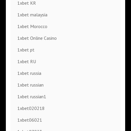
1xbet KR
1xbet malaysia
1xbet Morocco
1xbet Online Casino
1xbet pt
1xbet RU
1xbet russia
1xbet russian
1xbet russian1
1xbet020218
1xbet06021