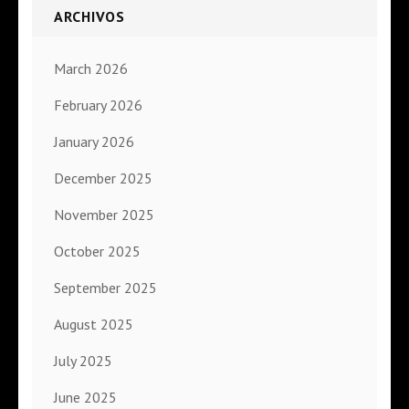
ARCHIVOS
March 2026
February 2026
January 2026
December 2025
November 2025
October 2025
September 2025
August 2025
July 2025
June 2025