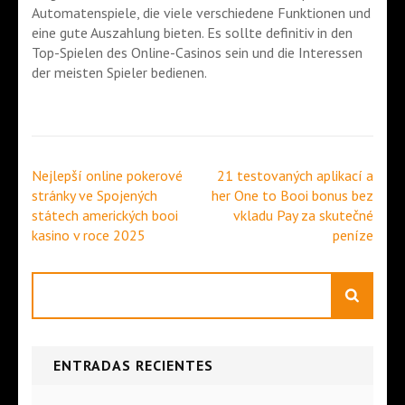
Automatenspiele, die viele verschiedene Funktionen und
eine gute Auszahlung bieten. Es sollte definitiv in den
Top-Spielen des Online-Casinos sein und die Interessen
der meisten Spieler bedienen.
Nejlepší online pokerové
21 testovaných aplikací a
stránky ve Spojených
her One to Booi bonus bez
státech amerických booi
vkladu Pay za skutečné
kasino v roce 2025
peníze
Search
ENTRADAS RECIENTES