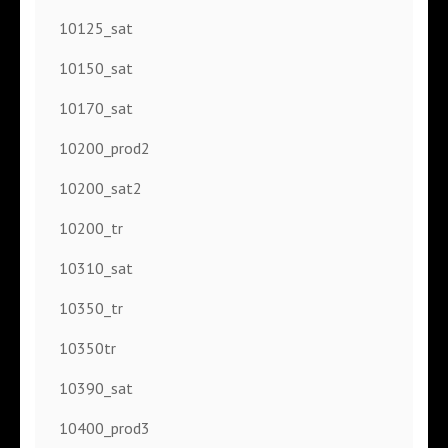
10125_sat
10150_sat
10170_sat
10200_prod2
10200_sat2
10200_tr
10310_sat
10350_tr
10350tr
10390_sat
10400_prod3