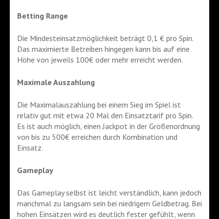
Betting Range
Die Mindesteinsatzmöglichkeit beträgt 0,1 € pro Spin.
Das maximierte Betreiben hingegen kann bis auf eine
Höhe von jeweils 100€ oder mehr erreicht werden.
Maximale Auszahlung
Die Maximalauszahlung bei einem Sieg im Spiel ist
relativ gut mit etwa 20 Mal den Einsatztarif pro Spin.
Es ist auch möglich, einen Jackpot in der Größenordnung
von bis zu 500€ erreichen durch Kombination und
Einsatz.
Gameplay
Das Gameplay selbst ist leicht verständlich, kann jedoch
manchmal zu langsam sein bei niedrigem Geldbetrag. Bei
hohen Einsätzen wird es deutlich fester gefühlt, wenn