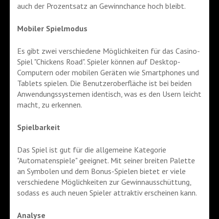
auch der Prozentsatz an Gewinnchance hoch bleibt.
Mobiler Spielmodus
Es gibt zwei verschiedene Möglichkeiten für das Casino-
Spiel "Chickens Road". Spieler können auf Desktop-
Computern oder mobilen Geräten wie Smartphones und
Tablets spielen. Die Benutzeroberfläche ist bei beiden
Anwendungssystemen identisch, was es den Usern leicht
macht, zu erkennen.
Spielbarkeit
Das Spiel ist gut für die allgemeine Kategorie
"Automatenspiele" geeignet. Mit seiner breiten Palette
an Symbolen und dem Bonus-Spielen bietet er viele
verschiedene Möglichkeiten zur Gewinnausschüttung,
sodass es auch neuen Spieler attraktiv erscheinen kann.
Analyse