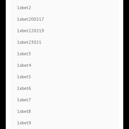
1xbet2
1xbet200217
1xbet220219
1xbet23021
1xbet3
1xbet4
1xbet5
1xbet6
1xbet7
1xbet8
1xbet9