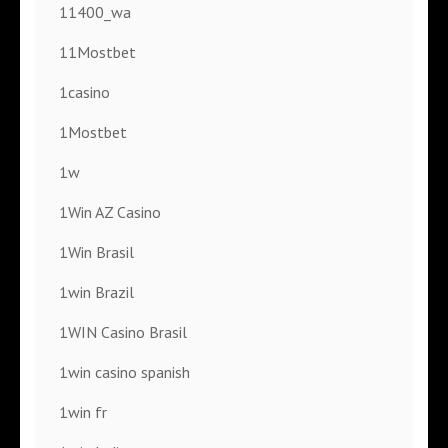
11400_wa
11Mostbet
1casino
1Mostbet
1w
1Win AZ Casino
1Win Brasil
1win Brazil
1WIN Casino Brasil
1win casino spanish
1win fr