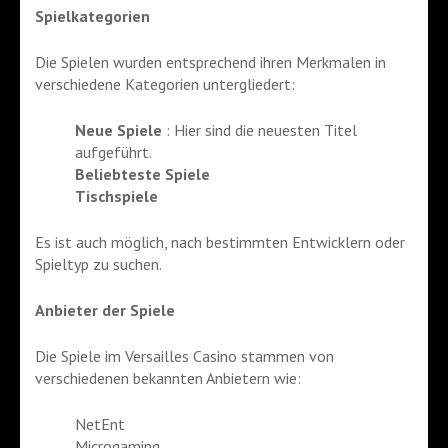
Spielkategorien
Die Spielen wurden entsprechend ihren Merkmalen in
verschiedene Kategorien untergliedert:
Neue Spiele
: Hier sind die neuesten Titel
aufgeführt.
Beliebteste Spiele
Tischspiele
Es ist auch möglich, nach bestimmten Entwicklern oder
Spieltyp zu suchen.
Anbieter der Spiele
Die Spiele im Versailles Casino stammen von
verschiedenen bekannten Anbietern wie:
NetEnt
Microgaming