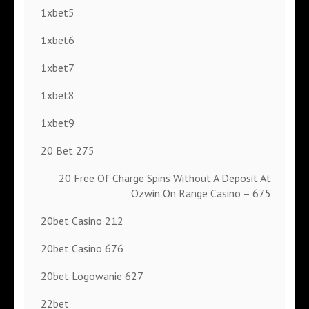
1xbet5
1xbet6
1xbet7
1xbet8
1xbet9
20 Bet 275
20 Free Of Charge Spins Without A Deposit At
Ozwin On Range Casino – 675
20bet Casino 212
20bet Casino 676
20bet Logowanie 627
22bet