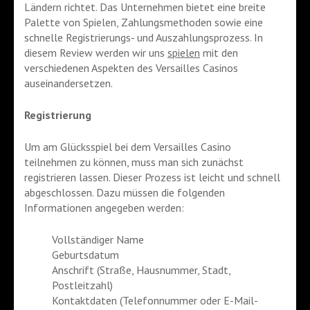
Ländern richtet. Das Unternehmen bietet eine breite
Palette von Spielen, Zahlungsmethoden sowie eine
schnelle Registrierungs- und Auszahlungsprozess. In
diesem Review werden wir uns
spielen
mit den
verschiedenen Aspekten des Versailles Casinos
auseinandersetzen.
Registrierung
Um am Glücksspiel bei dem Versailles Casino
teilnehmen zu können, muss man sich zunächst
registrieren lassen. Dieser Prozess ist leicht und schnell
abgeschlossen. Dazu müssen die folgenden
Informationen angegeben werden:
Vollständiger Name
Geburtsdatum
Anschrift (Straße, Hausnummer, Stadt,
Postleitzahl)
Kontaktdaten (Telefonnummer oder E-Mail-