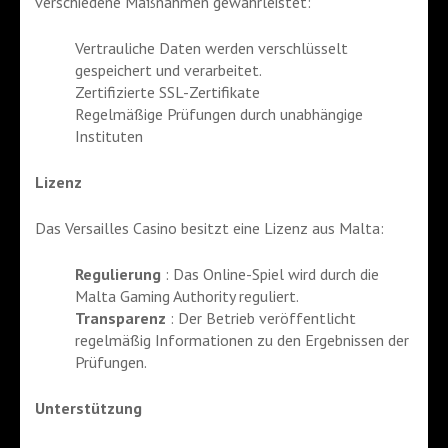
verschiedene Maßnahmen gewährleistet:
Vertrauliche Daten werden verschlüsselt
gespeichert und verarbeitet.
Zertifizierte SSL-Zertifikate
Regelmäßige Prüfungen durch unabhängige
Instituten
Lizenz
Das Versailles Casino besitzt eine Lizenz aus Malta:
Regulierung
: Das Online-Spiel wird durch die
Malta Gaming Authority reguliert.
Transparenz
: Der Betrieb veröffentlicht
regelmäßig Informationen zu den Ergebnissen der
Prüfungen.
Unterstützung