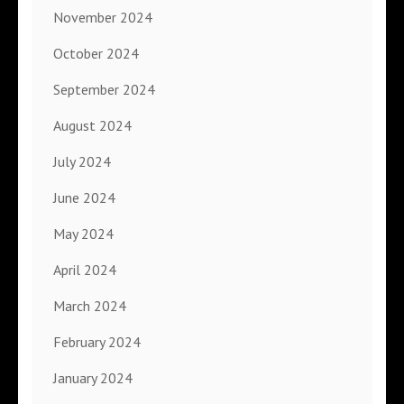
November 2024
October 2024
September 2024
August 2024
July 2024
June 2024
May 2024
April 2024
March 2024
February 2024
January 2024