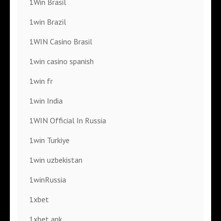
1Win Brasil
1win Brazil
1WIN Casino Brasil
1win casino spanish
1win fr
1win India
1WIN Official In Russia
1win Turkiye
1win uzbekistan
1winRussia
1xbet
1xbet apk