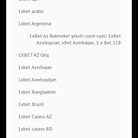
1xbet arabic
1xbet Argentina
1xBet Az Bukmeker şirkəti rəsmi saytı 1xBet
Azərbaycan, xBet Azerbaijan, 1 x Bet 118
1XBET AZ Giriş
1xbet Azerbajan
1xbet Azerbaydjan
1xbet Bangladesh
1xbet Brazil
1xbet Casino AZ
1xbet casino BD