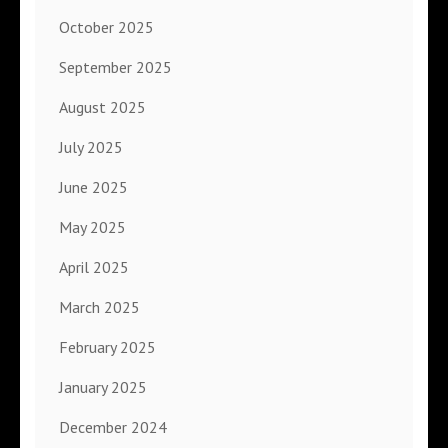
October 2025
September 2025
August 2025
July 2025
June 2025
May 2025
April 2025
March 2025
February 2025
January 2025
December 2024