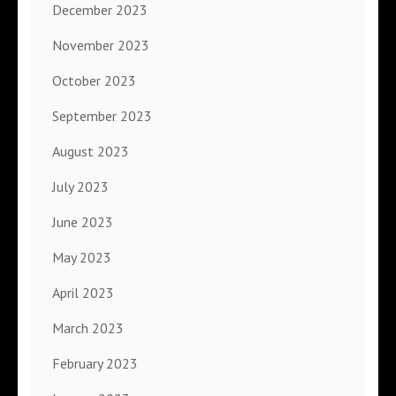
December 2023
November 2023
October 2023
September 2023
August 2023
July 2023
June 2023
May 2023
April 2023
March 2023
February 2023