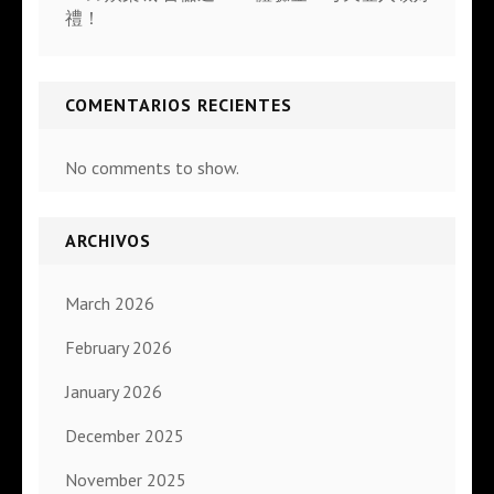
禮！
COMENTARIOS RECIENTES
No comments to show.
ARCHIVOS
March 2026
February 2026
January 2026
December 2025
November 2025