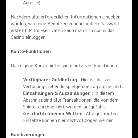
Adresse)
Nachdem alle erforderlichen Informationen eingeben
wurden, wird eine Benutzerkennung und ein Passwort
erstellt. Mit dieser Daten kann man sich nun in das
Casino einloggen.
Konto-Funktionen
Das eigene Konto bietet viele nützliche Funktionen:
Verfügbarer Geldbetrag
: Hier ist der zur
Verfügung stehende Spielgeldbetrag aufgeführt.
Einzahlungen & Auszahlungen
: In diesem
Abschnitt sind alle Transaktionen, die von dem
Spieler durchgeführt wurden, aufgeführt.
Geschichte meiner Wetten
: Alle getätigten
Einsätze können hier nachvollzogen werden.
Bonifizierungen