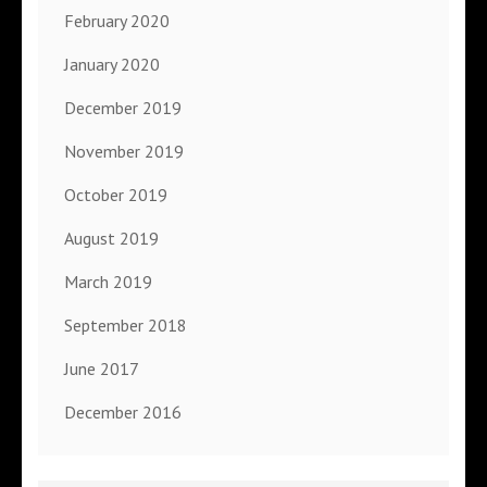
February 2020
January 2020
December 2019
November 2019
October 2019
August 2019
March 2019
September 2018
June 2017
December 2016