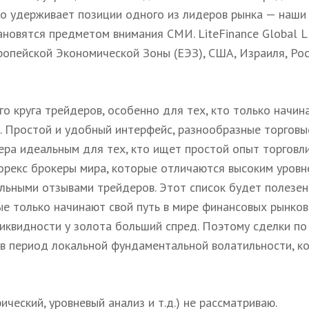
но удерживает позиции одного из лидеров рынка — наши
ановятся предметом внимания СМИ. LiteFinance Global L
ропейской Экономической Зоны (ЕЭЗ), США, Израиля, Рос
о круга трейдеров, особенно для тех, кто только начин
е. Простой и удобный интерфейс, разнообразные торговы
ра идеальным для тех, кто ищет простой опыт торговли
рекс брокеры мира, которые отличаются высоким уровн
льными отзывами трейдеров. Этот список будет полезен
ые только начинают свой путь в мире финансовых рынков.
иквидности у золота больший спред. Поэтому сделки по
 в период локальной фундаментальной волатильности, к
ческий, уровневый анализ и т.д.) не рассматриваю.