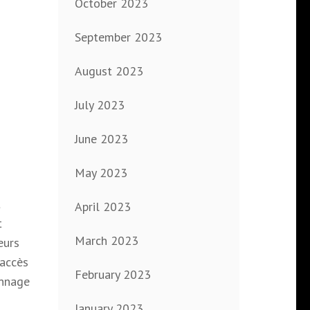
October 2023
September 2023
August 2023
July 2023
June 2023
May 2023
t
April 2023
t
March 2023
eurs
’accès
February 2023
onnage
January 2023