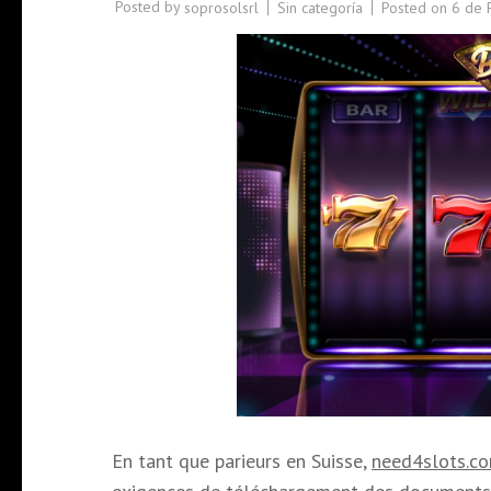
Posted by
Sin categoría
Posted on
6 de 
soprosolsrl
En tant que parieurs en Suisse,
need4slots.c