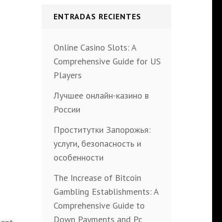
ENTRADAS RECIENTES
Online Casino Slots: A
Comprehensive Guide for US
Players
Лучшее онлайн-казино в
России
Проститутки Запорожья:
услуги, безопасность и
особенности
The Increase of Bitcoin
Gambling Establishments: A
Comprehensive Guide to
Down Payments and Pc