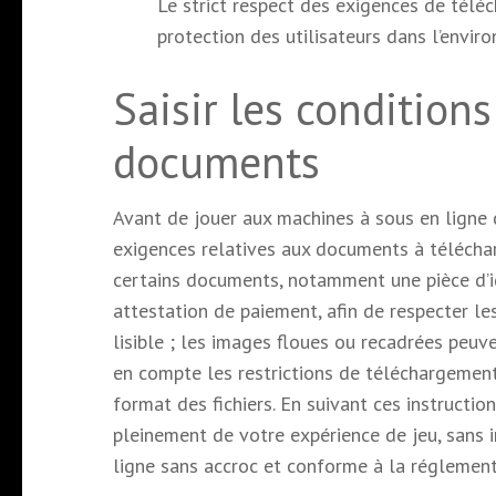
Le strict respect des exigences de téléch
protection des utilisateurs dans l’envir
Saisir les condition
documents
Avant de jouer aux machines à sous en ligne d
exigences relatives aux documents à téléchar
certains documents, notamment une pièce d’iden
attestation de paiement, afin de respecter l
lisible ; les images floues ou recadrées peuv
en compte les restrictions de téléchargement
format des fichiers. En suivant ces instruction
pleinement de votre expérience de jeu, sans i
ligne sans accroc et conforme à la réglement