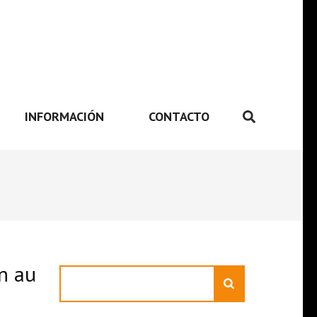
INFORMACIÓN
CONTACTO
on au
Search