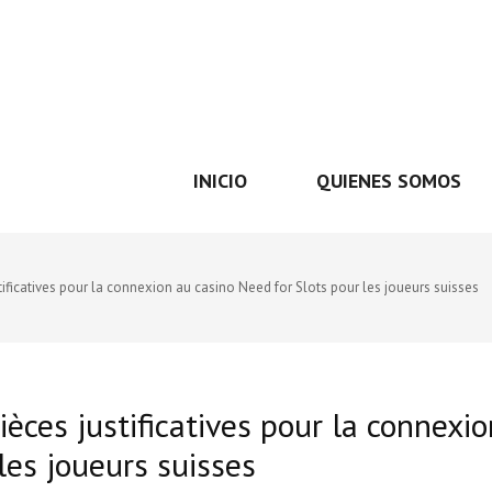
INICIO
QUIENES SOMOS
tificatives pour la connexion au casino Need for Slots pour les joueurs suisses
ièces justificatives pour la connexi
les joueurs suisses