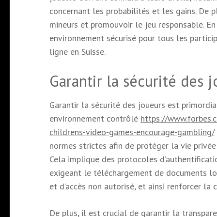
concernant les probabilités et les gains. De 
mineurs et promouvoir le jeu responsable. En
environnement sécurisé pour tous les particip
ligne en Suisse.
Garantir la sécurité des 
Garantir la sécurité des joueurs est primordia
environnement contrôlé
https://www.forbes.
childrens-video-games-encourage-gambling/
normes strictes afin de protéger la vie privée
Cela implique des protocoles d’authentificatio
exigeant le téléchargement de documents lor
et d’accès non autorisé, et ainsi renforcer l
De plus, il est crucial de garantir la transp