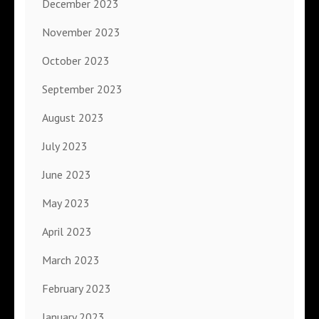
December 2023
November 2023
October 2023
September 2023
August 2023
July 2023
June 2023
May 2023
April 2023
March 2023
February 2023
January 2023