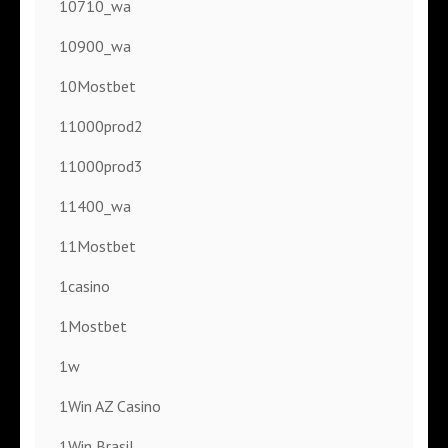
10710_wa
10900_wa
10Mostbet
11000prod2
11000prod3
11400_wa
11Mostbet
1casino
1Mostbet
1w
1Win AZ Casino
1Win Brasil