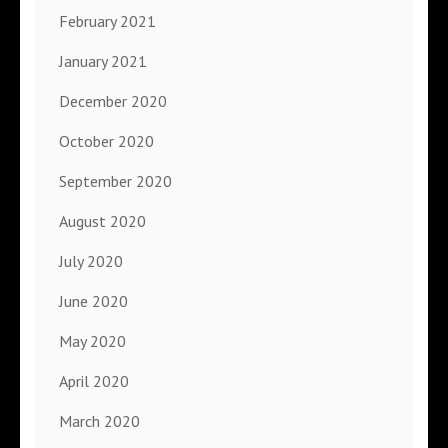
February 2021
January 2021
December 2020
October 2020
September 2020
August 2020
July 2020
June 2020
May 2020
April 2020
March 2020