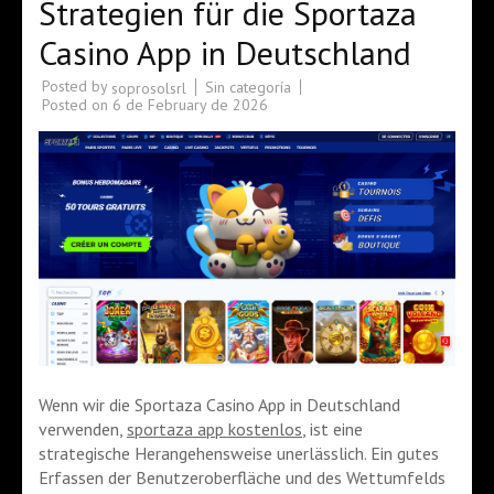
Strategien für die Sportaza
Casino App in Deutschland
Posted by
Sin categoría
soprosolsrl
Posted on
6 de February de 2026
Wenn wir die Sportaza Casino App in Deutschland
verwenden,
sportaza app kostenlos
, ist eine
strategische Herangehensweise unerlässlich. Ein gutes
Erfassen der Benutzeroberfläche und des Wettumfelds