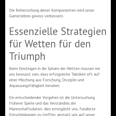
Die Beherrschung dieser Komponenten wird unser
Gamerlebnis gewiss verbessern.
Essenzielle Strategien
für Wetten für den
Triumph
Beim Einsteigen in die Sphäre der Wetten müssen wir
uns bewusst sein, dass erfolgreiche Taktiken oft auf
einer Mischung aus Forschung, Disziplin und
Anpassungsfähigkeit beruhen.
Ein entscheidender Vorgehen ist die Untersuchung
früherer Spiele und das Verständnis der
Mannschaftsdaten; dies ermöglicht uns, fundierte
Entscheidungen zu treffen, anstatt uns auf unser