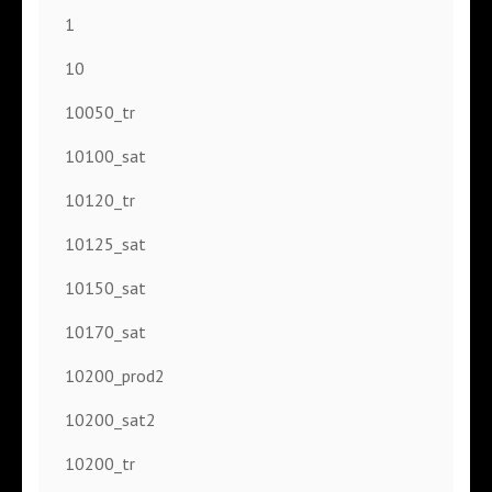
1
10
10050_tr
10100_sat
10120_tr
10125_sat
10150_sat
10170_sat
10200_prod2
10200_sat2
10200_tr