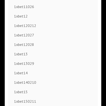
1xbet11026
1xbet12
1xbet120212
1xbet12027
1xbet12028
1xbet13
1xbet13029
1xbet14
1xbet140210
1xbet15
1xbet150211