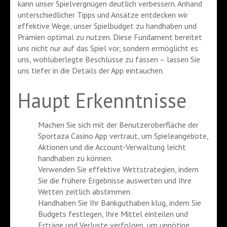
kann unser Spielvergnügen deutlich verbessern. Anhand
unterschiedlicher Tipps und Ansätze entdecken wir
effektive Wege, unser Spielbudget zu handhaben und
Prämien optimal zu nutzen. Diese Fundament bereitet
uns nicht nur auf das Spiel vor, sondern ermöglicht es
uns, wohlüberlegte Beschlüsse zu fassen – lassen Sie
uns tiefer in die Details der App eintauchen.
Haupt Erkenntnisse
Machen Sie sich mit der Benutzeroberfläche der
Sportaza Casino App vertraut, um Spieleangebote,
Aktionen und die Account-Verwaltung leicht
handhaben zu können.
Verwenden Sie effektive Wettstrategien, indem
Sie die frühere Ergebnisse auswerten und Ihre
Wetten zeitlich abstimmen.
Handhaben Sie Ihr Bankguthaben klug, indem Sie
Budgets festlegen, Ihre Mittel einteilen und
Erträge und Verluste verfolgen, um unnötige