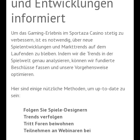
und Entwicklungen
informiert
Um das Gaming-Erlebnis im Sportaza Casino stetig zu
verbessern, ist es notwendig, über neue
Spielentwicklungen und Markttrends auf dem
Laufenden zu bleiben. Indem wir die Trends in der
Spielwelt genau analysieren, können wir fundierte
Beschlüsse fassen und unsere Vorgehensweise
optimieren.
Hier sind einige nützliche Methoden, um up-to-date zu
sein:
Folgen Sie Spiele-Designern
Trends verfolgen
Tritt Foren beiwohnen
Teilnehmen an Webinaren bei