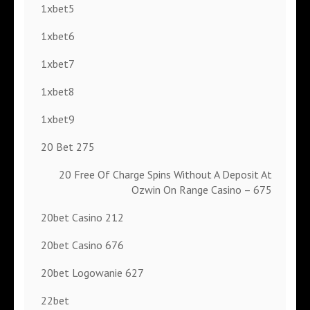
1xbet5
1xbet6
1xbet7
1xbet8
1xbet9
20 Bet 275
20 Free Of Charge Spins Without A Deposit At
Ozwin On Range Casino – 675
20bet Casino 212
20bet Casino 676
20bet Logowanie 627
22bet