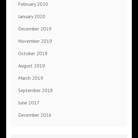
February 2020
January 2020
December 2019
November 2019
October 2019
August 2019
March 2019
September 2018
June 2017
December 2016