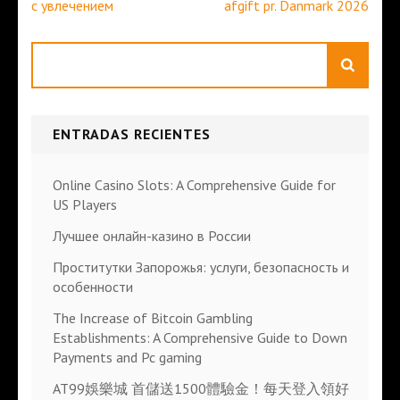
с увлечением
afgift pr. Danmark 2026
Search
ENTRADAS RECIENTES
Online Casino Slots: A Comprehensive Guide for
US Players
Лучшее онлайн-казино в России
Проститутки Запорожья: услуги, безопасность и
особенности
The Increase of Bitcoin Gambling
Establishments: A Comprehensive Guide to Down
Payments and Pc gaming
AT99娛樂城 首儲送1500體驗金！每天登入領好