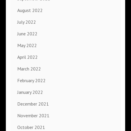
August 2022
July 2022
June 2022
May 2022
April 2022
March 2022
February 2022
January 2022
December 2021
November 2021
October 2021