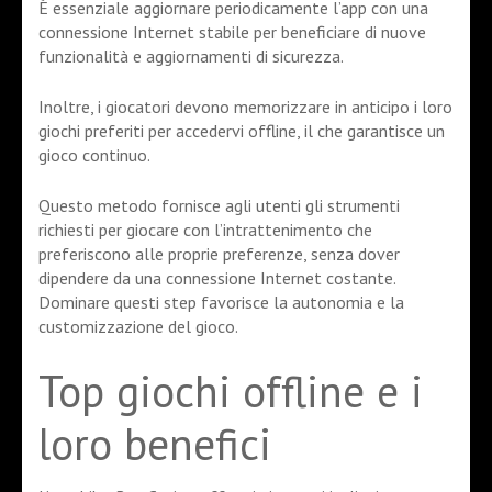
È essenziale aggiornare periodicamente l’app con una
connessione Internet stabile per beneficiare di nuove
funzionalità e aggiornamenti di sicurezza.
Inoltre, i giocatori devono memorizzare in anticipo i loro
giochi preferiti per accedervi offline, il che garantisce un
gioco continuo.
Questo metodo fornisce agli utenti gli strumenti
richiesti per giocare con l’intrattenimento che
preferiscono alle proprie preferenze, senza dover
dipendere da una connessione Internet costante.
Dominare questi step favorisce la autonomia e la
customizzazione del gioco.
Top giochi offline e i
loro benefici