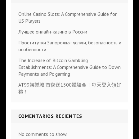
Online Casino Slots: A Comprehensive Guide for
US Players
Лучшее онлайн-казино в России
Проститутки Запорожья: услуги, безопасность и
особенности
The Increase of Bitcoin Gambling
Establishments: A Comprehensive Guide to Down
Payments and Pc gaming
AT99娛樂城 首儲送1500體驗金！每天登入領好
禮！
COMENTARIOS RECIENTES
No comments to show.