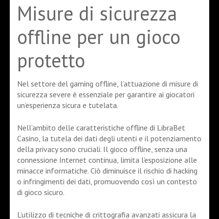
Misure di sicurezza
offline per un gioco
protetto
Nel settore del gaming offline, l’attuazione di misure di
sicurezza severe è essenziale per garantire ai giocatori
un’esperienza sicura e tutelata.
Nell’ambito delle caratteristiche offline di LibraBet
Casino, la tutela dei dati degli utenti e il potenziamento
della privacy sono cruciali. Il gioco offline, senza una
connessione Internet continua, limita l’esposizione alle
minacce informatiche. Ciò diminuisce il rischio di hacking
o infringimenti dei dati, promuovendo così un contesto
di gioco sicuro.
L’utilizzo di tecniche di crittografia avanzati assicura la