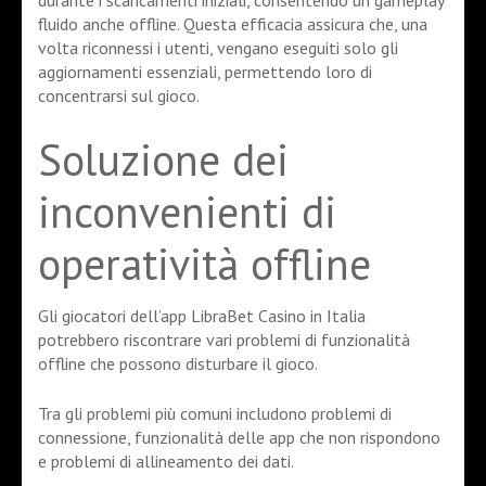
durante i scaricamenti iniziali, consentendo un gameplay
fluido anche offline. Questa efficacia assicura che, una
volta riconnessi i utenti, vengano eseguiti solo gli
aggiornamenti essenziali, permettendo loro di
concentrarsi sul gioco.
Soluzione dei
inconvenienti di
operatività offline
Gli giocatori dell’app LibraBet Casino in Italia
potrebbero riscontrare vari problemi di funzionalità
offline che possono disturbare il gioco.
Tra gli problemi più comuni includono problemi di
connessione, funzionalità delle app che non rispondono
e problemi di allineamento dei dati.