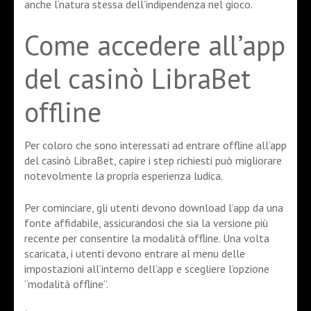
anche l’natura stessa dell’indipendenza nel gioco.
Come accedere all’app
del casinò LibraBet
offline
Per coloro che sono interessati ad entrare offline all’app
del casinò LibraBet, capire i step richiesti può migliorare
notevolmente la propria esperienza ludica.
Per cominciare, gli utenti devono download l’app da una
fonte affidabile, assicurandosi che sia la versione più
recente per consentire la modalità offline. Una volta
scaricata, i utenti devono entrare al menu delle
impostazioni all’interno dell’app e scegliere l’opzione
“modalità offline”.