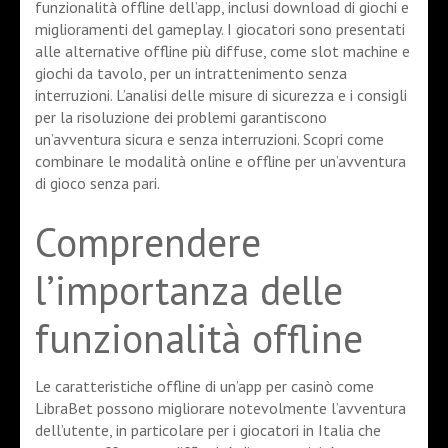
funzionalità offline dell’app, inclusi download di giochi e
miglioramenti del gameplay. I giocatori sono presentati
alle alternative offline più diffuse, come slot machine e
giochi da tavolo, per un intrattenimento senza
interruzioni. L’analisi delle misure di sicurezza e i consigli
per la risoluzione dei problemi garantiscono
un’avventura sicura e senza interruzioni. Scopri come
combinare le modalità online e offline per un’avventura
di gioco senza pari.
Comprendere
l’importanza delle
funzionalità offline
Le caratteristiche offline di un’app per casinò come
LibraBet possono migliorare notevolmente l’avventura
dell’utente, in particolare per i giocatori in Italia che