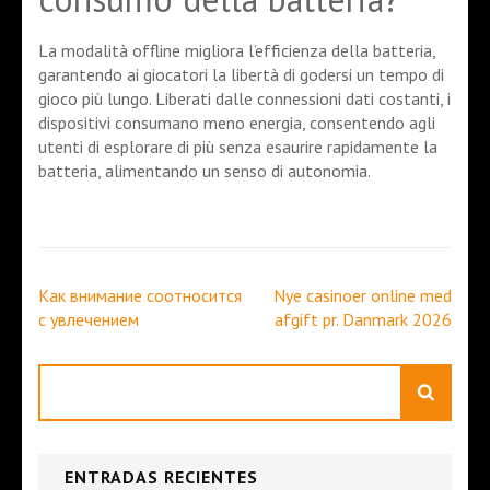
La modalità offline migliora l’efficienza della batteria,
garantendo ai giocatori la libertà di godersi un tempo di
gioco più lungo. Liberati dalle connessioni dati costanti, i
dispositivi consumano meno energia, consentendo agli
utenti di esplorare di più senza esaurire rapidamente la
batteria, alimentando un senso di autonomia.
Как внимание соотносится
Nye casinoer online med
с увлечением
afgift pr. Danmark 2026
Search
ENTRADAS RECIENTES