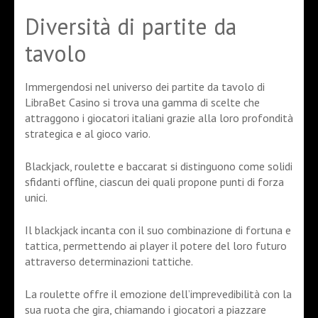
Diversità di partite da
tavolo
Immergendosi nel universo dei partite da tavolo di
LibraBet Casino si trova una gamma di scelte che
attraggono i giocatori italiani grazie alla loro profondità
strategica e al gioco vario.
Blackjack, roulette e baccarat si distinguono come solidi
sfidanti offline, ciascun dei quali propone punti di forza
unici.
Il blackjack incanta con il suo combinazione di fortuna e
tattica, permettendo ai player il potere del loro futuro
attraverso determinazioni tattiche.
La roulette offre il emozione dell’imprevedibilità con la
sua ruota che gira, chiamando i giocatori a piazzare