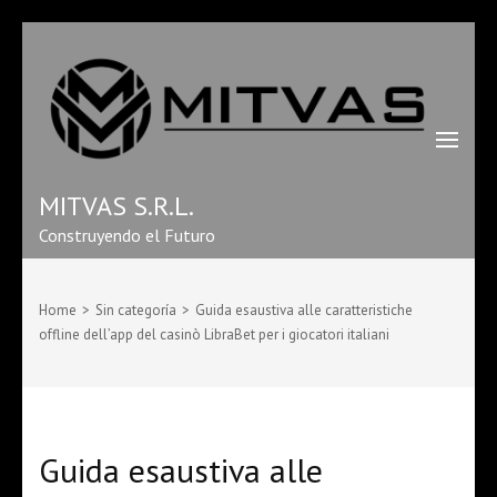
MITVAS S.R.L.
Construyendo el Futuro
Home
>
Sin categoría
>
Guida esaustiva alle caratteristiche
offline dell’app del casinò LibraBet per i giocatori italiani
Guida esaustiva alle