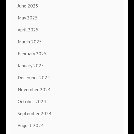
June 2025
May 2025
April 2025
March 2025
February 2025
January 2025
December 2024
November 2024
October 2024
September 2024
August 2024