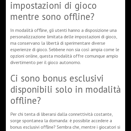
impostazioni di gioco
mentre sono offline?
In modalità offline, gli utenti hanno a disposizione una
personalizzazione limitata delle impostazioni di gioco,
ma conservano la libertà di sperimentare diverse
esperienze di gioco. Sebbene non sia così ampia come le
opzioni online, questa modalità offre comunque ampio
divertimento per il gioco autonomo.
Ci sono bonus esclusivi
disponibili solo in modalità
offline?
Per chi tenta di liberarsi dalla connettività costante,
sorge spontanea la domanda: è possibile accedere a
bonus esclusivi offline? Sembra che, mentre i giocatori si