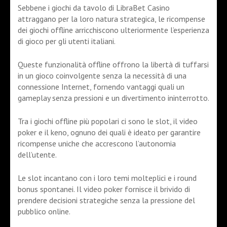
Sebbene i giochi da tavolo di LibraBet Casino
attraggano per la loro natura strategica, le ricompense
dei giochi offline arricchiscono ulteriormente l’esperienza
di gioco per gli utenti italiani.
Queste funzionalità offline offrono la libertà di tuffarsi
in un gioco coinvolgente senza la necessità di una
connessione Internet, fornendo vantaggi quali un
gameplay senza pressioni e un divertimento ininterrotto.
Tra i giochi offline più popolari ci sono le slot, il video
poker e il keno, ognuno dei quali è ideato per garantire
ricompense uniche che accrescono l’autonomia
dell’utente.
Le slot incantano con i loro temi molteplici e i round
bonus spontanei. Il video poker fornisce il brivido di
prendere decisioni strategiche senza la pressione del
pubblico online.