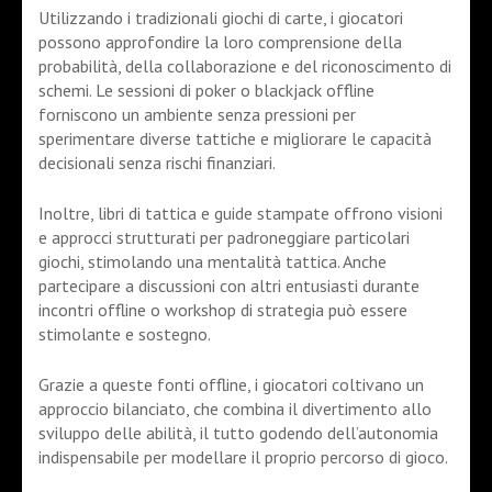
Utilizzando i tradizionali giochi di carte, i giocatori
possono approfondire la loro comprensione della
probabilità, della collaborazione e del riconoscimento di
schemi. Le sessioni di poker o blackjack offline
forniscono un ambiente senza pressioni per
sperimentare diverse tattiche e migliorare le capacità
decisionali senza rischi finanziari.
Inoltre, libri di tattica e guide stampate offrono visioni
e approcci strutturati per padroneggiare particolari
giochi, stimolando una mentalità tattica. Anche
partecipare a discussioni con altri entusiasti durante
incontri offline o workshop di strategia può essere
stimolante e sostegno.
Grazie a queste fonti offline, i giocatori coltivano un
approccio bilanciato, che combina il divertimento allo
sviluppo delle abilità, il tutto godendo dell’autonomia
indispensabile per modellare il proprio percorso di gioco.