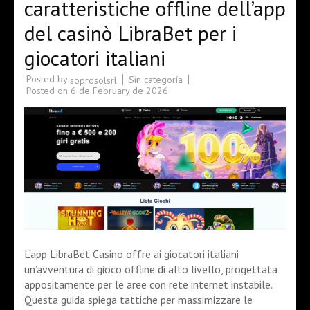
caratteristiche offline dell’app
del casinò LibraBet per i
giocatori italiani
Posted by
Sin categoría
soprosolsrl
Posted on
6 de February de 2026
L’app LibraBet Casino offre ai giocatori italiani
un’avventura di gioco offline di alto livello, progettata
appositamente per le aree con rete internet instabile.
Questa guida spiega tattiche per massimizzare le