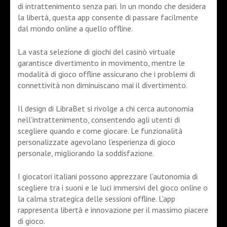
di intrattenimento senza pari. In un mondo che desidera
la libertà, questa app consente di passare facilmente
dal mondo online a quello offline.
La vasta selezione di giochi del casinò virtuale
garantisce divertimento in movimento, mentre le
modalità di gioco offline assicurano che i problemi di
connettività non diminuiscano mai il divertimento.
Il design di LibraBet si rivolge a chi cerca autonomia
nell’intrattenimento, consentendo agli utenti di
scegliere quando e come giocare. Le funzionalità
personalizzate agevolano l’esperienza di gioco
personale, migliorando la soddisfazione.
I giocatori italiani possono apprezzare l’autonomia di
scegliere tra i suoni e le luci immersivi del gioco online o
la calma strategica delle sessioni offline. L’app
rappresenta libertà e innovazione per il massimo piacere
di gioco.