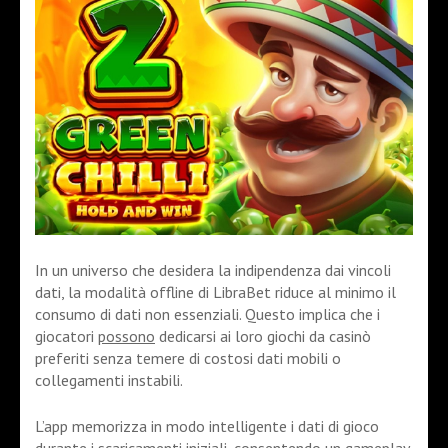
In un universo che desidera la indipendenza dai vincoli
dati, la modalità offline di LibraBet riduce al minimo il
consumo di dati non essenziali. Questo implica che i
giocatori
possono
dedicarsi ai loro giochi da casinò
preferiti senza temere di costosi dati mobili o
collegamenti instabili.
L’app memorizza in modo intelligente i dati di gioco