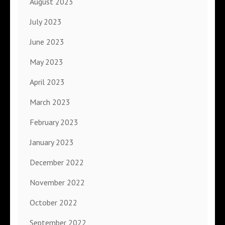
August 2023
July 2023
June 2023
May 2023
April 2023
March 2023
February 2023
January 2023
December 2022
November 2022
October 2022
September 2022