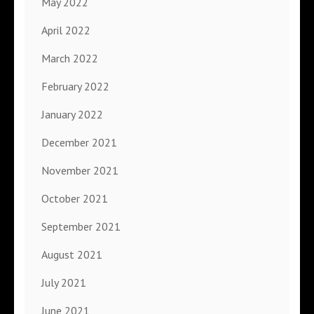
May 2022
April 2022
March 2022
February 2022
January 2022
December 2021
November 2021
October 2021
September 2021
August 2021
July 2021
June 2021