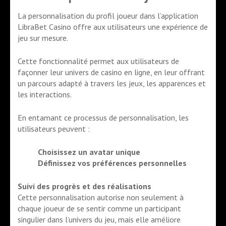
La personnalisation du profil joueur dans l’application
LibraBet Casino offre aux utilisateurs une expérience de
jeu sur mesure.
Cette fonctionnalité permet aux utilisateurs de
façonner leur univers de casino en ligne, en leur offrant
un parcours adapté à travers les jeux, les apparences et
les interactions.
En entamant ce processus de personnalisation, les
utilisateurs peuvent :
Choisissez un avatar unique
Définissez vos préférences personnelles
Suivi des progrès et des réalisations
Cette personnalisation autorise non seulement à
chaque joueur de se sentir comme un participant
singulier dans l’univers du jeu, mais elle améliore