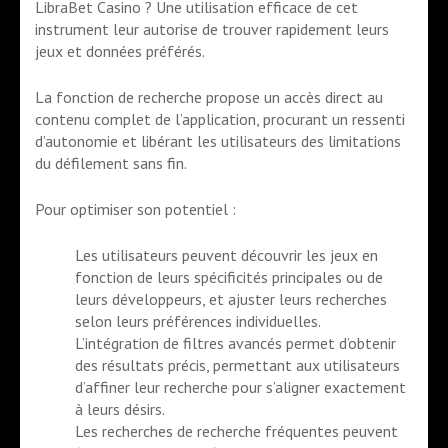
LibraBet Casino ? Une utilisation efficace de cet
instrument leur autorise de trouver rapidement leurs
jeux et données préférés.
La fonction de recherche propose un accès direct au
contenu complet de l’application, procurant un ressenti
d’autonomie et libérant les utilisateurs des limitations
du défilement sans fin.
Pour optimiser son potentiel :
Les utilisateurs peuvent découvrir les jeux en
fonction de leurs spécificités principales ou de
leurs développeurs, et ajuster leurs recherches
selon leurs préférences individuelles.
L’intégration de filtres avancés permet d’obtenir
des résultats précis, permettant aux utilisateurs
d’affiner leur recherche pour s’aligner exactement
à leurs désirs.
Les recherches de recherche fréquentes peuvent