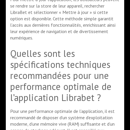
se rendre sur la store de leur appareil, rechercher
LibraBet et sélectionner « Mettre à jour » si cette
option est disponible. Cette méthode simple garantit
l’accès aux dernières fonctionnalités, enrichissant ainsi
leur expérience de navigation et de divertissement
numériques.
Quelles sont les
spécifications techniques
recommandées pour une
performance optimale de
l’application Librabet ?
Pour une performance optimale de l’application, il est
recommandé de disposer d’un système d’exploitation
moderne, d’une mémoire vive (RAM) suffisante et d’un