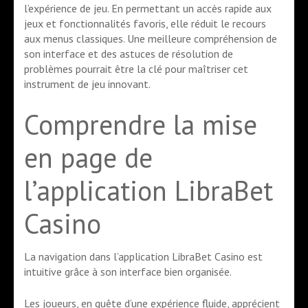
l’expérience de jeu. En permettant un accès rapide aux
jeux et fonctionnalités favoris, elle réduit le recours
aux menus classiques. Une meilleure compréhension de
son interface et des astuces de résolution de
problèmes pourrait être la clé pour maîtriser cet
instrument de jeu innovant.
Comprendre la mise
en page de
l’application LibraBet
Casino
La navigation dans l’application LibraBet Casino est
intuitive grâce à son interface bien organisée.
Les joueurs, en quête d’une expérience fluide, apprécient