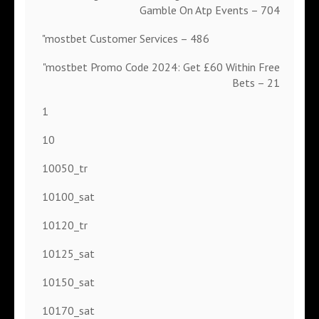
Gamble On Atp Events – 704
"mostbet Customer Services – 486
"mostbet Promo Code 2024: Get £60 Within Free
Bets – 21
1
10
10050_tr
10100_sat
10120_tr
10125_sat
10150_sat
10170_sat