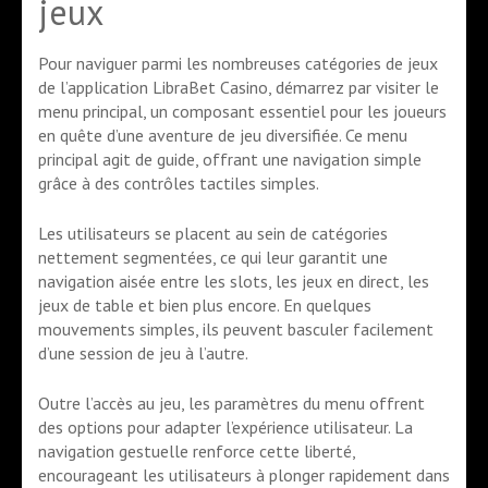
jeux
Pour naviguer parmi les nombreuses catégories de jeux
de l’application LibraBet Casino, démarrez par visiter le
menu principal, un composant essentiel pour les joueurs
en quête d’une aventure de jeu diversifiée. Ce menu
principal agit de guide, offrant une navigation simple
grâce à des contrôles tactiles simples.
Les utilisateurs se placent au sein de catégories
nettement segmentées, ce qui leur garantit une
navigation aisée entre les slots, les jeux en direct, les
jeux de table et bien plus encore. En quelques
mouvements simples, ils peuvent basculer facilement
d’une session de jeu à l’autre.
Outre l’accès au jeu, les paramètres du menu offrent
des options pour adapter l’expérience utilisateur. La
navigation gestuelle renforce cette liberté,
encourageant les utilisateurs à plonger rapidement dans