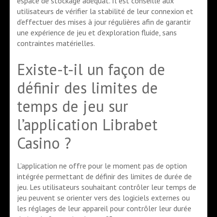
espace de stockage adéquat. Il est conseillé aux
utilisateurs de vérifier la stabilité de leur connexion et
d’effectuer des mises à jour régulières afin de garantir
une expérience de jeu et d’exploration fluide, sans
contraintes matérielles.
Existe-t-il un façon de
définir des limites de
temps de jeu sur
l’application Librabet
Casino ?
L’application ne offre pour le moment pas de option
intégrée permettant de définir des limites de durée de
jeu. Les utilisateurs souhaitant contrôler leur temps de
jeu peuvent se orienter vers des logiciels externes ou
les réglages de leur appareil pour contrôler leur durée