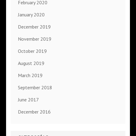
February 2020
January 2020
December 2019
November 2019
October 2019
August 2019
March 2019
September 2018
June 2017
December 2016