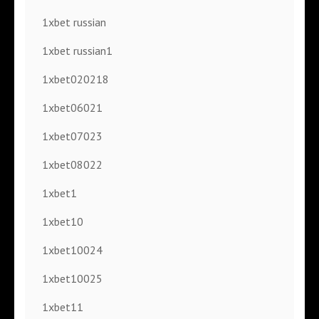
1xbet russian
1xbet russian1
1xbet020218
1xbet06021
1xbet07023
1xbet08022
1xbet1
1xbet10
1xbet10024
1xbet10025
1xbet11