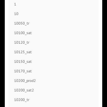
1
10
10050_tr
10100_sat
10120_tr
10125_sat
10150_sat
10170_sat
10200_prod2
10200_sat2
10200_tr