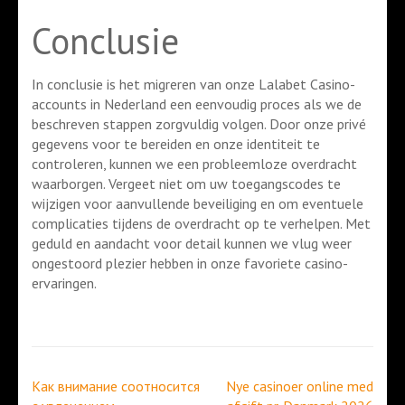
Conclusie
In conclusie is het migreren van onze Lalabet Casino-
accounts in Nederland een eenvoudig proces als we de
beschreven stappen zorgvuldig volgen. Door onze privé
gegevens voor te bereiden en onze identiteit te
controleren, kunnen we een probleemloze overdracht
waarborgen. Vergeet niet om uw toegangscodes te
wijzigen voor aanvullende beveiliging en om eventuele
complicaties tijdens de overdracht op te verhelpen. Met
geduld en aandacht voor detail kunnen we vlug weer
ongestoord plezier hebben in onze favoriete casino-
ervaringen.
Как внимание соотносится
Nye casinoer online med