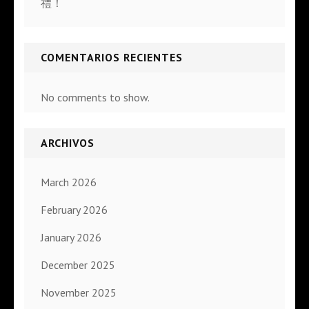
禮！
COMENTARIOS RECIENTES
No comments to show.
ARCHIVOS
March 2026
February 2026
January 2026
December 2025
November 2025