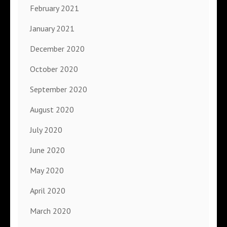
February 2021
January 2021
December 2020
October 2020
September 2020
August 2020
July 2020
June 2020
May 2020
April 2020
March 2020