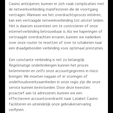
Casino anticiperen, kunnen er zich vaak complicaties met
de netwerkverbinding manifesteren die de voortgang
vertragen. Wanneer we het overdrachtsproces initiëren,
kan een vertraagde netwerkverbinding tot uitstel leiden.
Het is daarom essentieel om te controleren of onze
internetverbinding betrouwbaar is. Als we haperingen of
vertraagde overdrachten ervaren, kunnen we nadenken
over onze router te resetten of over te schakelen naar
een draadgebonden verbinding voor optimaal prestaties.
Een constante verbinding is net zo belangrijk.
Regelmatige onderbrekingen kunnen het proces
belemmeren en zelfs onze accountgegevens in risico
brengen. We moeten nagaan of er storingen of
onderhoudswerkzaamheden in onze regio zijn die onze
service kunnen beïnvloeden. Door deze kwesties
proactief aan te adresseren, kunnen we een
effectievere accountoverdracht naar Lalabet Casino
faciliteren en uiteindelijk onze gebruikerservaring
verfijnen.