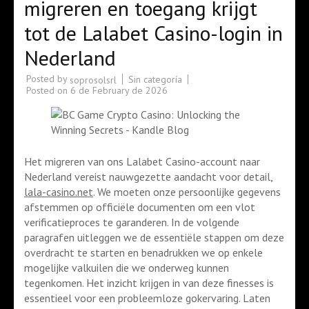
migreren en toegang krijgt
tot de Lalabet Casino-login in
Nederland
Posted by
Sin categoría
soprosolsrl
Posted on
6 de February de 2026
Het migreren van ons Lalabet Casino-account naar
Nederland vereist nauwgezette aandacht voor detail,
lala-casino.net
. We moeten onze persoonlijke gegevens
afstemmen op officiële documenten om een vlot
verificatieproces te garanderen. In de volgende
paragrafen uitleggen we de essentiële stappen om deze
overdracht te starten en benadrukken we op enkele
mogelijke valkuilen die we onderweg kunnen
tegenkomen. Het inzicht krijgen in van deze finesses is
essentieel voor een probleemloze gokervaring. Laten