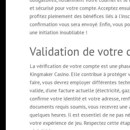
et sécurisé pour votre compte. Acceptez ensui
profitez pleinement des bénéfices liés à l’insc
confirmation vous sera envoyé. Enfin, vous po
une initiation inoubliable !
Validation de votre
La vérification de votre compte est une phase
Kingmaker Casino. Elle contribue à protéger v
faire, vous devrez employer différentes techn
valide, d’une facture actuelle (électricité, gaz
confirme votre identité et votre adresse, ren
documents requis soumis, vous recevrez une 
quelques heures. Il est essentiel de ne pas n
votre expérience de jeu. Respectez cette éta