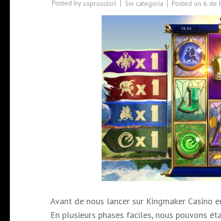
Posted by
Sin categoría
Posted on
6 de 
soprosolsrl
Avant de nous lancer sur Kingmaker Casino en 
En plusieurs phases faciles, nous pouvons ét