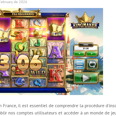
February de 2026
France, il est essentiel de comprendre la procédure d’inscr
ablir nos comptes utilisateurs et accéder à un monde de je