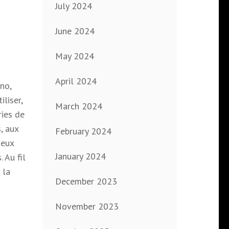
July 2024
June 2024
May 2024
April 2024
no,
liser,
March 2024
ries de
, aux
February 2024
jeux
January 2024
 Au fil
 la
December 2023
November 2023