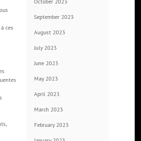
October 2023
vous
September 2023
 à ces
August 2023
July 2023
June 2023
es
May 2023
quentes
April 2023
s
March 2023
ts,
February 2023
January 2023