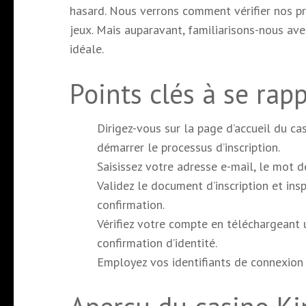
hasard. Nous verrons comment vérifier nos pr
jeux. Mais auparavant, familiarisons-nous ave
idéale.
Points clés à se rap
Dirigez-vous sur la page d’accueil du ca
démarrer le processus d’inscription.
Saisissez votre adresse e-mail, le mot d
Validez le document d’inscription et in
confirmation.
Vérifiez votre compte en téléchargeant u
confirmation d’identité.
Employez vos identifiants de connexion 