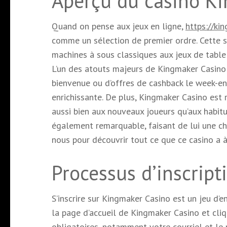
Aperçu du casino K
Quand on pense aux jeux en ligne,
https://ki
comme un sélection de premier ordre. Cette s
machines à sous classiques aux jeux de table 
L’un des atouts majeurs de Kingmaker Casino 
bienvenue ou d’offres de cashback le week-end
enrichissante. De plus, Kingmaker Casino est r
aussi bien aux nouveaux joueurs qu’aux habit
également remarquable, faisant de lui une cho
nous pour découvrir tout ce que ce casino a à 
Processus d’inscript
S’inscrire sur Kingmaker Casino est un jeu d’e
la page d’accueil de Kingmaker Casino et cliqu
obligatoires, notamment votre courriel et le 