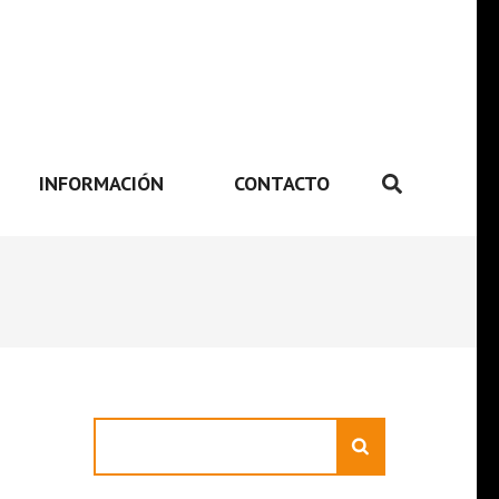
INFORMACIÓN
CONTACTO
Search