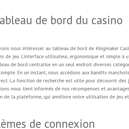
tableau de bord du casino
vons nous intéresser au tableau de bord de Kingmaker Casi
 de jeu. L’interface utilisateur, ergonomique et simple à uti
bleau de bord centralise en un seul endroit diverses catégo
 compte. En un instant, nous accédons aux bandits manchots
rect. La fonction de recherche est utile pour découvrir des 
cations nous tient informés de nos récompenses et avantages.
n de la plateforme, qui améliore notre utilisation de jeu et
blèmes de connexion