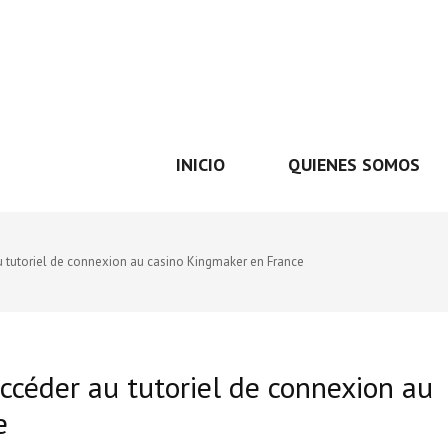
INICIO
QUIENES SOMOS
u tutoriel de connexion au casino Kingmaker en France
ccéder au tutoriel de connexion au
e