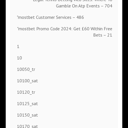
Gamble On Atp Events – 704
"mostbet Customer Services – 486
"mostbet Promo Code 2024: Get £60 Within Free
Bets – 21
1
10
10050_tr
10100_sat
10120_tr
10125_sat
10150_sat
10170_sat