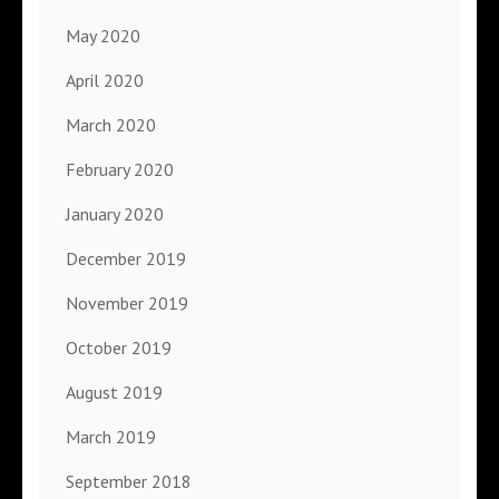
May 2020
April 2020
March 2020
February 2020
January 2020
December 2019
November 2019
October 2019
August 2019
March 2019
September 2018