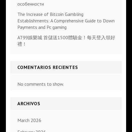
особенности
The Increase of Bitcoin Gambling
Establishments: A Comprehensive Guide to Down
Payments and Pc gaming
AT99娛樂城 首儲送1500體驗金！每天登入領好
禮！
COMENTARIOS RECIENTES
No comments to show.
ARCHIVOS
March 2026