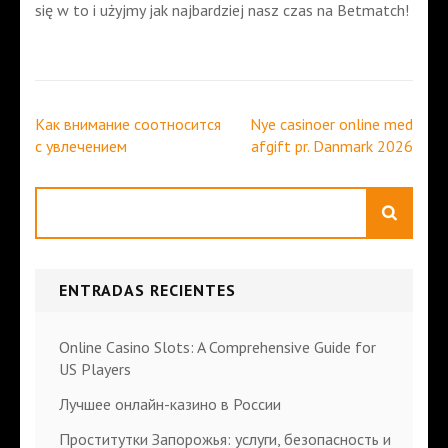
się w to i użyjmy jak najbardziej nasz czas na Betmatch!
Как внимание соотносится
Nye casinoer online med
с увлечением
afgift pr. Danmark 2026
Search
ENTRADAS RECIENTES
Online Casino Slots: A Comprehensive Guide for
US Players
Лучшее онлайн-казино в России
Проститутки Запорожья: услуги, безопасность и