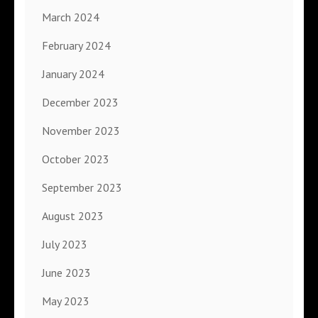
March 2024
February 2024
January 2024
December 2023
November 2023
October 2023
September 2023
August 2023
July 2023
June 2023
May 2023