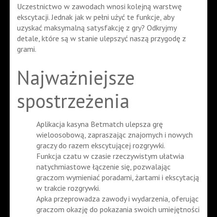
Uczestnictwo w zawodach wnosi kolejną warstwę
ekscytacji. Jednak jak w pełni użyć te funkcje, aby
uzyskać maksymalną satysfakcję z gry? Odkryjmy
detale, które są w stanie ulepszyć naszą przygodę z
grami.
Najważniejsze
spostrzeżenia
Aplikacja kasyna Betmatch ulepsza grę
wieloosobową, zapraszając znajomych i nowych
graczy do razem ekscytującej rozgrywki.
Funkcja czatu w czasie rzeczywistym ułatwia
natychmiastowe łączenie się, pozwalając
graczom wymieniać poradami, żartami i ekscytacją
w trakcie rozgrywki.
Apka przeprowadza zawody i wydarzenia, oferując
graczom okazję do pokazania swoich umiejętności