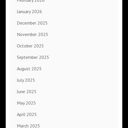
February 2026
January 2026
December 2025
November 2025
October 2025
September 2025
August 2025
July 2025
June 2025
May 2025
April 2025
March 2025