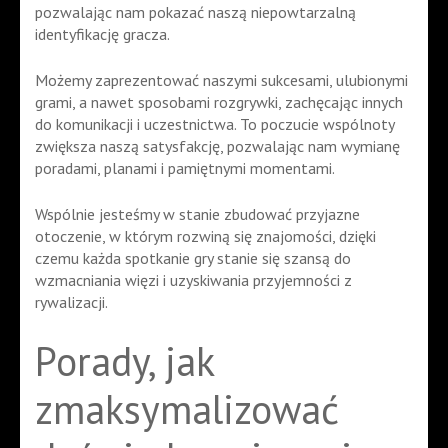
pozwalając nam pokazać naszą niepowtarzalną
identyfikację gracza.
Możemy zaprezentować naszymi sukcesami, ulubionymi
grami, a nawet sposobami rozgrywki, zachęcając innych
do komunikacji i uczestnictwa. To poczucie wspólnoty
zwiększa naszą satysfakcję, pozwalając nam wymianę
poradami, planami i pamiętnymi momentami.
Wspólnie jesteśmy w stanie zbudować przyjazne
otoczenie, w którym rozwiną się znajomości, dzięki
czemu każda spotkanie gry stanie się szansą do
wzmacniania więzi i uzyskiwania przyjemności z
rywalizacji.
Porady, jak
zmaksymalizować