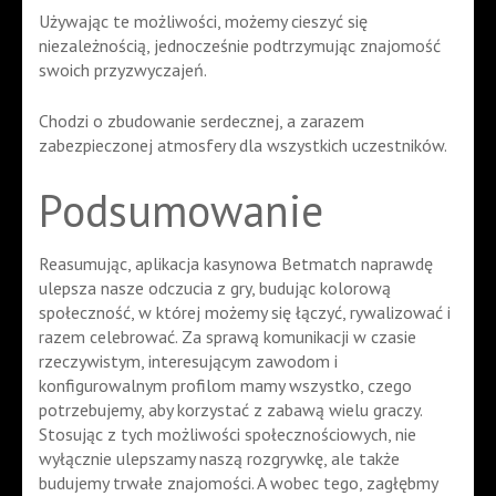
Używając te możliwości, możemy cieszyć się
niezależnością, jednocześnie podtrzymując znajomość
swoich przyzwyczajeń.
Chodzi o zbudowanie serdecznej, a zarazem
zabezpieczonej atmosfery dla wszystkich uczestników.
Podsumowanie
Reasumując, aplikacja kasynowa Betmatch naprawdę
ulepsza nasze odczucia z gry, budując kolorową
społeczność, w której możemy się łączyć, rywalizować i
razem celebrować. Za sprawą komunikacji w czasie
rzeczywistym, interesującym zawodom i
konfigurowalnym profilom mamy wszystko, czego
potrzebujemy, aby korzystać z zabawą wielu graczy.
Stosując z tych możliwości społecznościowych, nie
wyłącznie ulepszamy naszą rozgrywkę, ale także
budujemy trwałe znajomości. A wobec tego, zagłębmy