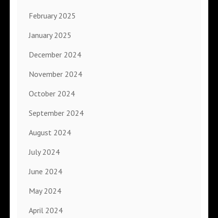
February 2025
January 2025
December 2024
November 2024
October 2024
September 2024
August 2024
July 2024
June 2024
May 2024
April 2024