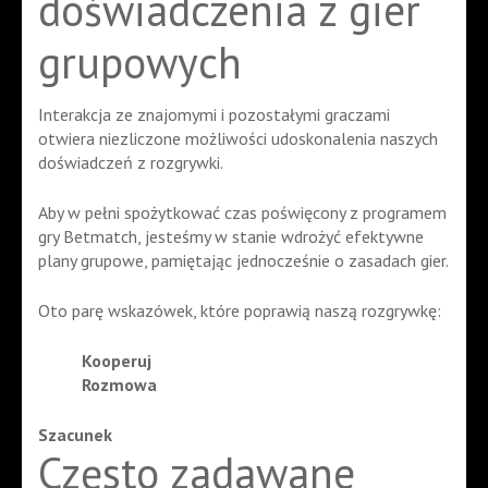
doświadczenia z gier
grupowych
Interakcja ze znajomymi i pozostałymi graczami
otwiera niezliczone możliwości udoskonalenia naszych
doświadczeń z rozgrywki.
Aby w pełni spożytkować czas poświęcony z programem
gry Betmatch, jesteśmy w stanie wdrożyć efektywne
plany grupowe, pamiętając jednocześnie o zasadach gier.
Oto parę wskazówek, które poprawią naszą rozgrywkę:
Kooperuj
Rozmowa
Szacunek
Często zadawane