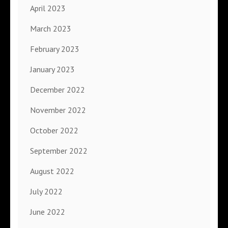
April 2023
March 2023
February 2023
January 2023
December 2022
November 2022
October 2022
September 2022
August 2022
July 2022
June 2022