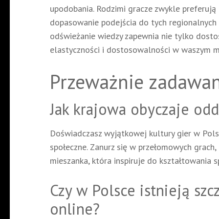
upodobania. Rodzimi gracze zwykle preferują
dopasowanie podejścia do tych regionalnych s
odświeżanie wiedzy zapewnia nie tylko dost
elastyczności i dostosowalności w waszym me
Przeważnie zadawan
Jak krajowa obyczaje oddz
Doświadczasz wyjątkowej kultury gier w Polsce
społeczne. Zanurz się w przełomowych grach, 
mieszanka, która inspiruje do kształtowania s
Czy w Polsce istnieją sz
online?