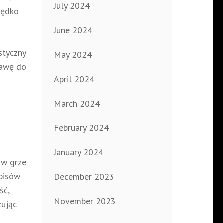
July 2024
rędko
June 2024
styczny
May 2024
tawę do
April 2024
March 2024
February 2024
January 2024
 w grze
episów
December 2023
ść,
November 2023
zując