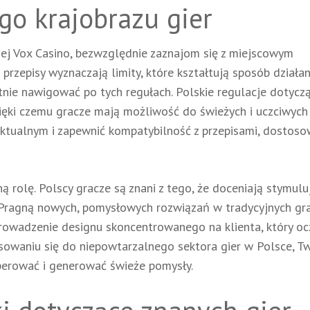
o krajobrazu gier
lnej Vox Casino, bezwzględnie zaznajom się z miejscowym
zepisy wyznaczają limity, które kształtują sposób działan
tnie nawigować po tych regułach. Polskie regulacje dotycz
ięki czemu gracze mają możliwość do świeżych i uczciwych 
 aktualnym i zapewnić kompatybilność z przepisami, dostos
ą rolę. Polscy gracze są znani z tego, że doceniają stymulu
 Pragną nowych, pomysłowych rozwiązań w tradycyjnych gra
owadzenie designu skoncentrowanego na klienta, który ocz
pasowaniu się do niepowtarzalnego sektora gier w Polsce, T
sperować i generować świeże pomysły.