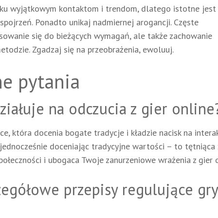
 ku wyjątkowym kontaktom i trendom, dlatego istotne jest
pojrzeń. Ponadto unikaj nadmiernej arogancji. Częste
osowanie się do bieżących wymagań, ale także zachowanie
todzie. Zgadzaj się na przeobrażenia, ewoluuj.
e pytania
iałuje na odczucia z gier online
, która docenia bogate tradycje i kładzie nacisk na intera
jednocześnie doceniając tradycyjne wartości – to tętniąca
połeczności i ubogaca Twoje zanurzeniowe wrażenia z gier o
czegółowe przepisy regulujące gry