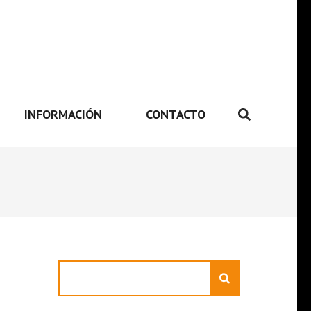
INFORMACIÓN
CONTACTO
Search