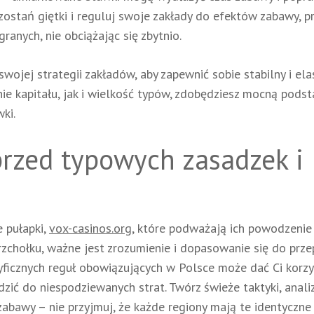
stań giętki i reguluj swoje zakłady do efektów zabawy, p
anych, nie obciążając się zbytnio.
ojej strategii zakładów, aby zapewnić sobie stabilny i ela
ie kapitału, jak i wielkość typów, zdobędziesz mocną pods
ki.
przed typowych zasadzek i
 pułapki,
vox-casinos.org
, które podważają ich powodzenie
rzchołku, ważne jest zrozumienie i dopasowanie się do prz
yficznych reguł obowiązujących w Polsce może dać Ci korzy
ić do niespodziewanych strat. Twórz świeże taktyki, anali
zabawy – nie przyjmuj, że każde regiony mają te identyczne