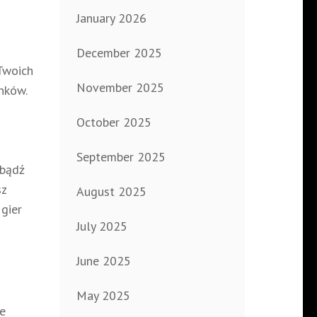
January 2026
December 2025
 Twoich
November 2025
nków.
October 2025
September 2025
 bądź
sz
August 2025
gier
July 2025
June 2025
May 2025
ie