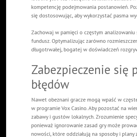
kompetencję podejmowania postanowień. Pozo
się dostosowując, aby wykorzystać pasma wygr
Zachowaj w pamięci o częstym analizowaniu sw
fundusz. Optymalizując zarówno rozmieszczen
długotrwałej, bogatej w doświadczeń rozgryw
Zabezpieczenie się 
błędów
Nawet obeznani gracze mogą wpaść w częste
w programie Vox Casino. Aby pozostać na wie
zabawy i gustów lokalnych. Zrozumienie spec
ponieważ ignorowanie zasad gry może prowadz
nowości, które oddziałują na sposoby i plany 