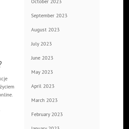
October 2023
September 2023
August 2023
July 2023
June 2023
?
May 2023
kcje
April 2023
 życiem
nline.
March 2023
February 2023
January 2023