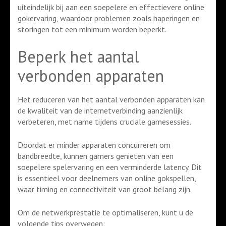
uiteindelijk bij aan een soepelere en effectievere online
gokervaring, waardoor problemen zoals haperingen en
storingen tot een minimum worden beperkt.
Beperk het aantal
verbonden apparaten
Het reduceren van het aantal verbonden apparaten kan
de kwaliteit van de internetverbinding aanzienlijk
verbeteren, met name tijdens cruciale gamesessies.
Doordat er minder apparaten concurreren om
bandbreedte, kunnen gamers genieten van een
soepelere spelervaring en een verminderde latency. Dit
is essentieel voor deelnemers van online gokspellen,
waar timing en connectiviteit van groot belang zijn.
Om de netwerkprestatie te optimaliseren, kunt u de
volgende tips overwegen: