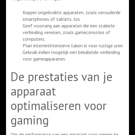
Koppel ongebruikte apparaten, zoals verouderde
smartphones of tablets, los.
Geef voorrang aan apparaten die een stabiele
verbinding vereisen, zoals gameconsoles of
computers.
Plan internetintensieve taken in voor rustige uren.
Gebruik indien mogelijk een bekabelde verbinding
voor gameapparaten.
De prestaties van je
apparaat
optimaliseren voor
gaming
Om de performance van een apparaat voor gamen te