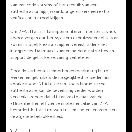
van een code via sms of het gebruik van een
authentication app, waardoor gebruikers een extra
verification method krijgen.
Om 2FA effectief te implementeren, moeten casino’s
ervoor zorgen dat het systeem gebruiksvriendelijk is en
zo min mogelijk extra stappen vereist tijdens het
inlogproces. Daarnaast kunnen heldere instructies en
support de gebruikerservaring verbeteren.
Door de authenticatiemethoden regelmatig bij te
werken en gebruikers de mogelijkheid te bieden hun
voorkeur voor 2FA te kiezen, zoals biometrische
authenticatie, kan de beveiliging verder worden
versterkt zonder dat dit ten koste gaat van de
efficiëntie. Een efficiënte implementatie van 2FA
bevordert het vertrouwen tussen spelers en verbetert
de algehele betrokkenheid.