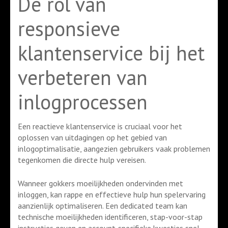
De rol van
responsieve
klantenservice bij het
verbeteren van
inlogprocessen
Een reactieve klantenservice is cruciaal voor het
oplossen van uitdagingen op het gebied van
inlogoptimalisatie, aangezien gebruikers vaak problemen
tegenkomen die directe hulp vereisen.
Wanneer gokkers moeilijkheden ondervinden met
inloggen, kan rappe en effectieve hulp hun spelervaring
aanzienlijk optimaliseren. Een dedicated team kan
technische moeilijkheden identificeren, stap-voor-stap
instructies geven en account-specifieke kwesties snel