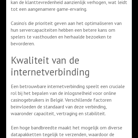
kan de klanttevredenheid aanzienlijk verhogen, wat leidt
tot een aangenamere game-ervaring.
Casino’s die prioriteit geven aan het optimaliseren van
hun servercapaciteiten hebben een betere kans om
spelers te vasthouden en herhaalde bezoeken te
bevorderen.
Kwaliteit van de
internetverbinding
Een betrouwbare internetverbinding speelt een cruciale
rol bij het bepalen van de inlogsnelheid voor online
casinogebruikers in België. Verschillende factoren
beïnvloeden de standaard van deze verbinding,
waaronder capaciteit, vertraging en stabiliteit.
Een hoge bandbreedte maakt het mogelijk om diverse
datapakketten tegelijk te verzenden, waardoor de