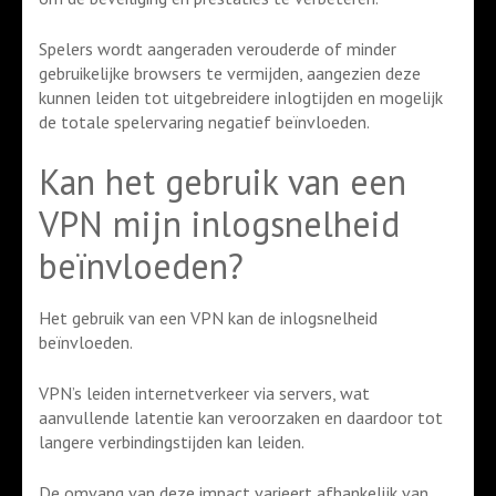
Spelers wordt aangeraden verouderde of minder
gebruikelijke browsers te vermijden, aangezien deze
kunnen leiden tot uitgebreidere inlogtijden en mogelijk
de totale spelervaring negatief beïnvloeden.
Kan het gebruik van een
VPN mijn inlogsnelheid
beïnvloeden?
Het gebruik van een VPN kan de inlogsnelheid
beïnvloeden.
VPN’s leiden internetverkeer via servers, wat
aanvullende latentie kan veroorzaken en daardoor tot
langere verbindingstijden kan leiden.
De omvang van deze impact varieert afhankelijk van