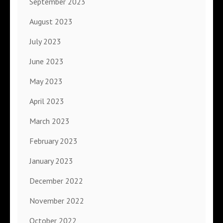
September 2023
August 2023
July 2023
June 2023
May 2023
April 2023
March 2023
February 2023
January 2023
December 2022
November 2022
October 2022