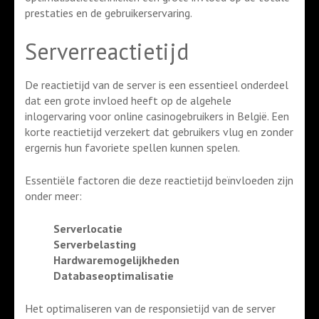
prestaties en de gebruikerservaring.
Serverreactietijd
De reactietijd van de server is een essentieel onderdeel
dat een grote invloed heeft op de algehele
inlogervaring voor online casinogebruikers in België. Een
korte reactietijd verzekert dat gebruikers vlug en zonder
ergernis hun favoriete spellen kunnen spelen.
Essentiële factoren die deze reactietijd beïnvloeden zijn
onder meer:
Serverlocatie
Serverbelasting
Hardwaremogelijkheden
Databaseoptimalisatie
Het optimaliseren van de responsietijd van de server