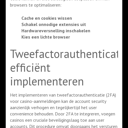
browsers te optimaliseren:
Cache en cookies wissen
Schakel onnodige extensies uit
Hardwareversnelling inschakelen
Kies een lichte browser
Tweefactorauthenticati
efficiënt
implementeren
Het implementeren van tweefactorauthenticatie (2FA)
voor casino-aanmeldingen kan de account security
aanzienlijk verhogen en tegelijkertijd het user
convenience behouden. Door 2FA te integreren, voegen
casinos een cruciale beveiligingslaag toe aan user
accounts. Dit procedure omvat doorgaans het versturen