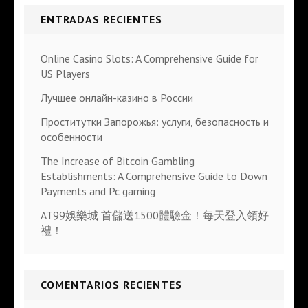
ENTRADAS RECIENTES
Online Casino Slots: A Comprehensive Guide for
US Players
Лучшее онлайн-казино в России
Проститутки Запорожья: услуги, безопасность и
особенности
The Increase of Bitcoin Gambling
Establishments: A Comprehensive Guide to Down
Payments and Pc gaming
AT99娛樂城 首儲送1500體驗金！每天登入領好
禮！
COMENTARIOS RECIENTES