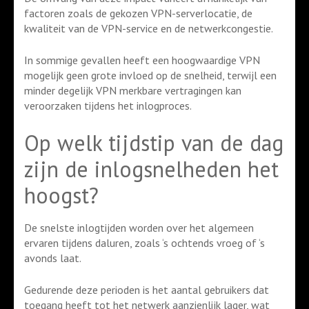
factoren zoals de gekozen VPN-serverlocatie, de
kwaliteit van de VPN-service en de netwerkcongestie.
In sommige gevallen heeft een hoogwaardige VPN
mogelijk geen grote invloed op de snelheid, terwijl een
minder degelijk VPN merkbare vertragingen kan
veroorzaken tijdens het inlogproces.
Op welk tijdstip van de dag
zijn de inlogsnelheden het
hoogst?
De snelste inlogtijden worden over het algemeen
ervaren tijdens daluren, zoals ‘s ochtends vroeg of ‘s
avonds laat.
Gedurende deze perioden is het aantal gebruikers dat
toegang heeft tot het netwerk aanzienlijk lager, wat