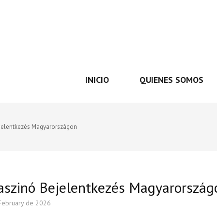
INICIO
QUIENES SOMOS
ejelentkezés Magyarországon
Kaszinó Bejelentkezés Magyarország
February de 2026