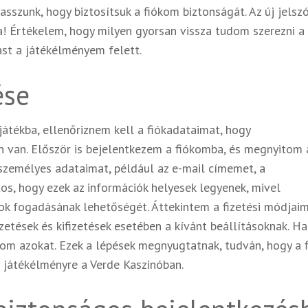
sszunk, hogy biztosítsuk a fiókom biztonságát. Az új jelsz
a! Értékelem, hogy milyen gyorsan vissza tudom szerezni a
ást a játékélményem felett.
ése
átékba, ellenőriznem kell a fiókadataimat, hogy
 van. Először is bejelentkezem a fiókomba, és megnyitom 
a személyes adataimat, például az e-mail címemet, a
, hogy ezek az információk helyesek legyenek, mivel
ok fogadásának lehetőségét. Áttekintem a fizetési módjaima
zetések és kifizetések esetében a kívánt beállításoknak. Ha
atom azokat. Ezek a lépések megnyugtatnak, tudván, hogy a
 játékélményre a Verde Kaszinóban.