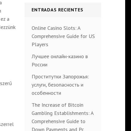
a
ENTRADAS RECIENTES
n
ez a
dezzünk
Online Casino Slots: A
Comprehensive Guide for US
Players
Лучшее онлайн-казино в
России
Проститутки Запорожья:
yszerű
услуги, безопасность и
особенности
The Increase of Bitcoin
Gambling Establishments: A
Comprehensive Guide to
zerrel
Down Payments and Pc