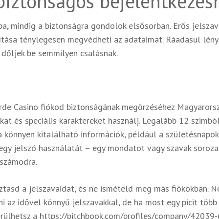
 biztonságos bejelentkezés
a, mindig a biztonságra gondolok elsősorban. Erős jelszav
llítása ténylegesen megvédheti az adataimat. Ráadásul lén
e dőljek be semmilyen csalásnak.
erde Casino fiókod biztonságának megőrzéséhez Magyarors
kat és speciális karaktereket használj. Legalább 12 szimb
 a könnyen kitalálható információk, például a születésnapo
 egy jelszó használatát – egy mondatot vagy szavak soroza
 számodra.
ztasd a jelszavaidat, és ne ismételd meg más fiókokban. N
ni az idővel könnyű jelszavakkal, de ha most egy picit több
erülhetsz a
https://pitchbook.com/profiles/company/42039