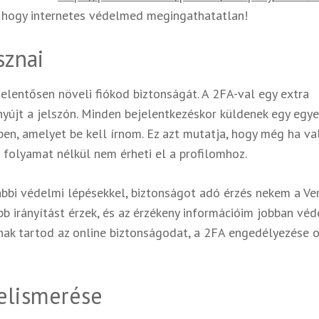
 hogy internetes védelmed megingathatatlan!
sznai
jelentősen növeli fiókod biztonságát. A 2FA-val egy extra
 nyújt a jelszón. Minden bejelentkezéskor küldenek egy egye
en, amelyet be kell írnom. Ez azt mutatja, hogy még ha va
i folyamat nélkül nem érheti el a profilomhoz.
ábbi védelmi lépésekkel, biztonságot adó érzés nekem a Ve
 irányítást érzek, és az érzékeny információim jobban véd
snak tartod az online biztonságodat, a 2FA engedélyezése 
elismerése