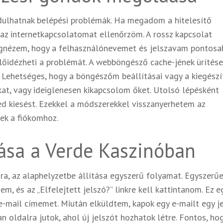
dulhatnak belépési problémák. Ha megadom a hitelesítő
 az internetkapcsolatomat ellenőrzöm. A rossz kapcsolat
egnézem, hogy a felhasználónevemet és jelszavam pontos
lőidézheti a problémát. A webböngésző cache-jének ürítése
 Lehetséges, hogy a böngészőm beállításai vagy a kiegész
kat, vagy ideiglenesen kikapcsolom őket. Utolsó lépésként
d kiesést. Ezekkel a módszerekkel visszanyerhetem az
ek a fiókomhoz.
tása a Verde Kaszinóban
, az alaphelyzetbe állítása egyszerű folyamat. Egyszerű
m, és az „Elfelejtett jelszó?” linkre kell kattintanom. Ez e
t e-mail címemet. Miután elküldtem, kapok egy e-mailt egy j
yan oldalra jutok, ahol új jelszót hozhatok létre. Fontos, ho