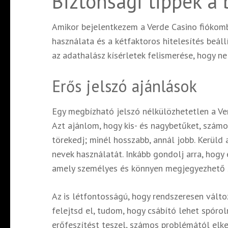
Biztonsági tippek a
Amikor bejelentkezem a Verde Casino fiókomb
használata és a kétfaktoros hitelesítés beá
az adathalász kísérletek felismerése, hogy n
Erős jelszó ajánlások
Egy megbízható jelszó nélkülözhetetlen a V
Azt ajánlom, hogy kis- és nagybetűket, számo
törekedj; minél hosszabb, annál jobb. Kerüld
nevek használatát. Inkább gondolj arra, hogy
amely személyes és könnyen megjegyezhető
Az is létfontosságú, hogy rendszeresen válto
felejtsd el, tudom, hogy csábító lehet spórol
erőfeszítést teszel, számos problémától elk