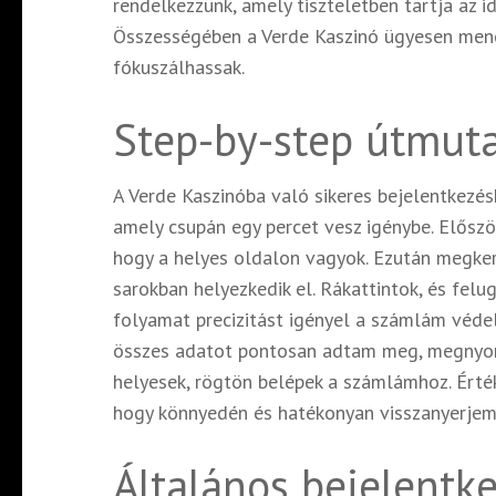
rendelkezzünk, amely tiszteletben tartja az i
Összességében a Verde Kaszinó ügyesen mened
fókuszálhassak.
Step-by-step útmuta
A Verde Kaszinóba való sikeres bejelentkezé
amely csupán egy percet vesz igénybe. Előszö
hogy a helyes oldalon vagyok. Ezután megker
sarokban helyezkedik el. Rákattintok, és felu
folyamat precizitást igényel a számlám véd
összes adatot pontosan adtam meg, megnyom
helyesek, rögtön belépek a számlámhoz. Érté
hogy könnyedén és hatékonyan visszanyerjem a
Általános bejelentk