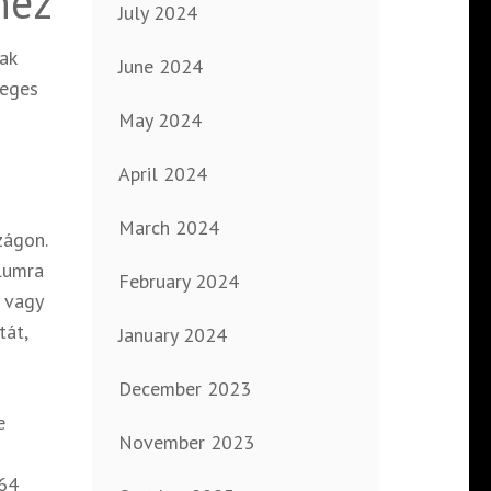
hez
July 2024
ak
June 2024
yeges
May 2024
April 2024
March 2024
zágon.
ólumra
February 2024
k vagy
tát,
January 2024
December 2023
e
November 2023
-64