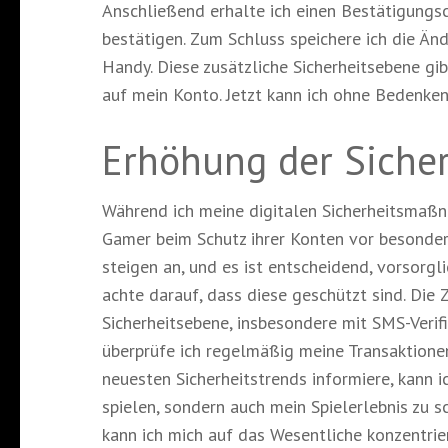
Anschließend erhalte ich einen Bestätigungs
bestätigen. Zum Schluss speichere ich die Än
Handy. Diese zusätzliche Sicherheitsebene gib
auf mein Konto. Jetzt kann ich ohne Bedenken
Erhöhung der Sicher
Während ich meine digitalen Sicherheitsmaß
Gamer beim Schutz ihrer Konten vor besonde
steigen an, und es ist entscheidend, vorsorgli
achte darauf, dass diese geschützt sind. Die 
Sicherheitsebene, insbesondere mit SMS-Verif
überprüfe ich regelmäßig meine Transaktionen
neuesten Sicherheitstrends informiere, kann ic
spielen, sondern auch mein Spielerlebnis zu s
kann ich mich auf das Wesentliche konzentrie