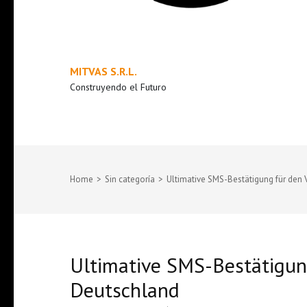
MITVAS S.R.L.
Construyendo el Futuro
Home
>
Sin categoría
>
Ultimative SMS-Bestätigung für den
Ultimative SMS-Bestätigun
Deutschland