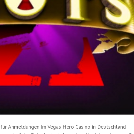
 für Anmeldungen im Vegas Hero Casino in Deutschland