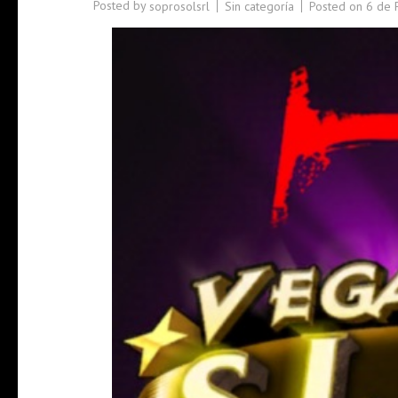
Posted by
Sin categoría
Posted on
6 de 
soprosolsrl