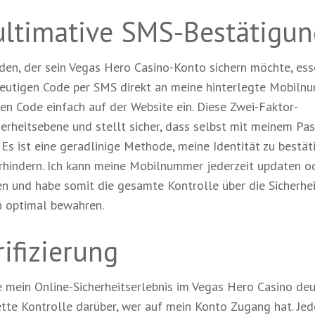
 ultimative SMS-Bestätigu
eden, der sein Vegas Hero Casino-Konto sichern möchte, esse
utigen Code per SMS direkt an meine hinterlegte Mobiln
en Code einfach auf der Website ein. Diese Zwei-Faktor-
cherheitsebene und stellt sicher, dass selbst mit meinem Pa
 ist eine geradlinige Methode, meine Identität zu bestät
rhindern. Ich kann meine Mobilnummer jederzeit updaten o
ren und habe somit die gesamte Kontrolle über die Sicherhe
n optimal bewahren.
ifizierung
die mein Online-Sicherheitserlebnis im Vegas Hero Casino deu
ette Kontrolle darüber, wer auf mein Konto Zugang hat. Jed