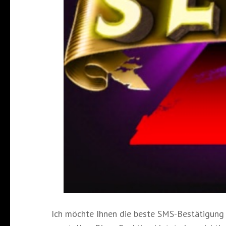
Ich möchte Ihnen die beste SMS-Bestätigung