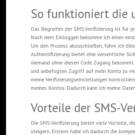
So funktioniert die
Das Begreifen der SMS-Verifizierung ist für j
Nach dem Einloggen bekomme ich einen einde
Um den Prozess abzuschließen, führe ich dies
Authentifizierung bietet eine wesentliche Si
niemand ohne diesen Code Zugang bekommt. Es
und unbefugten Zugriff auf mein Konto zu ve
meine Verifizierungseinstellungen kontrollie
meines Kontos. Dadurch kann ich meine Date
Vorteile der SMS-Ver
Die SMS-Verifizierung bietet viele Vorteile, 
steigern. Erstens habe ich dadurch die kompl