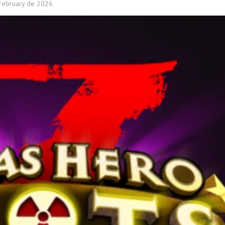
February de 2026