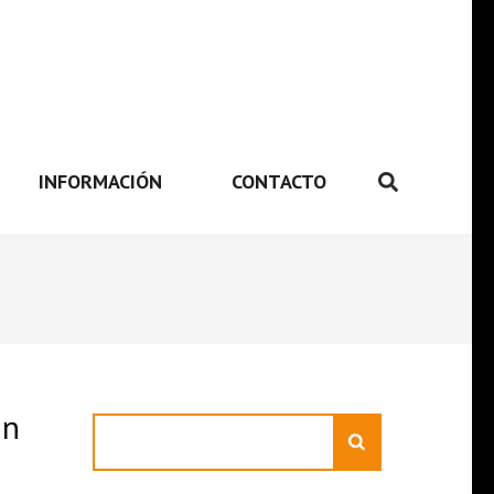
INFORMACIÓN
CONTACTO
in
Search