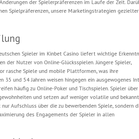
Änderungen der Spielerpräferenzen im Laufe der Zeit. Darü
chen Spielpräferenzen, unsere Marketingstrategien gezielter
ilung
utschen Spieler im Kinbet Casino liefert wichtige Erkenntn
 der Nutzer von Online-Glücksspielen. Jüngere Spieler,
vor rasche Spiele und mobile Plattformen, was ihre
chen 35 und 54 Jahren weisen hingegen ein ausgewogenes In
eifen häufig zu Online-Poker und Tischspielen. Spieler über
gewohnheiten und setzen auf weniger volatile und bekann
 nur Aufschluss über die zu bewerbenden Spiele, sondern d
aximierung des Engagements der Spieler in allen