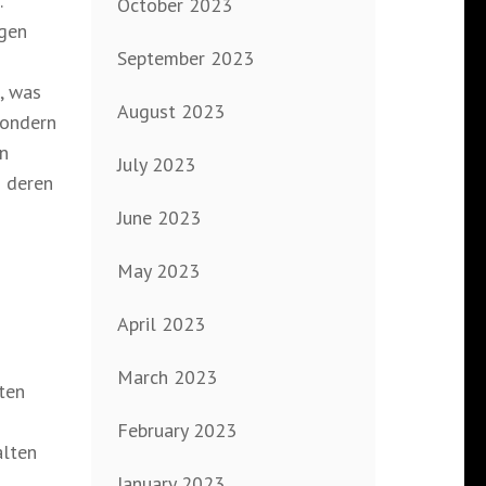
.
October 2023
ugen
September 2023
, was
August 2023
sondern
en
July 2023
o deren
June 2023
May 2023
April 2023
March 2023
ten
February 2023
alten
January 2023