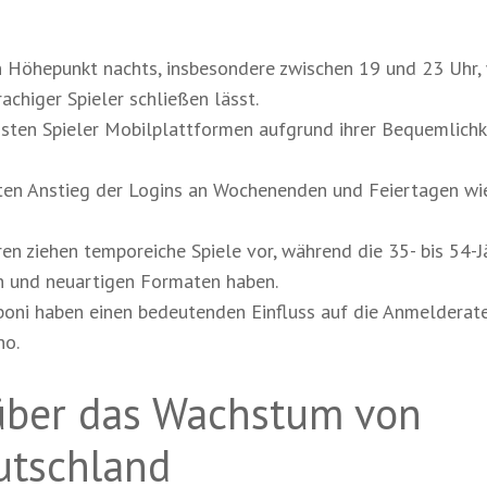
ren Höhepunkt nachts, insbesondere zwischen 19 und 23 Uhr,
achiger Spieler schließen lässt.
sten Spieler Mobilplattformen aufgrund ihrer Bequemlichk
anten Anstieg der Logins an Wochenenden und Feiertagen w
ren ziehen temporeiche Spiele vor, während die 35- bis 54-J
en und neuartigen Formaten haben.
boni haben einen bedeutenden Einfluss auf die Anmelderat
no.
ber das Wachstum von
utschland