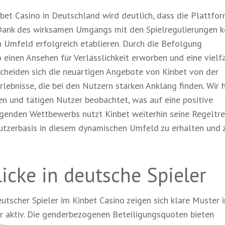
et Casino in Deutschland wird deutlich, dass die Plattfor
 Dank des wirksamen Umgangs mit den Spielregulierungen 
n Umfeld erfolgreich etablieren. Durch die Befolgung
 einen Ansehen für Verlässlichkeit erworben und eine vielf
scheiden sich die neuartigen Angebote von Kinbet von der
rlebnisse, die bei den Nutzern starken Anklang finden. Wir 
n und tätigen Nutzer beobachtet, was auf eine positive
igenden Wettbewerbs nutzt Kinbet weiterhin seine Regeltr
Nutzerbasis in diesem dynamischen Umfeld zu erhalten und 
icke in deutsche Spieler
tscher Spieler im Kinbet Casino zeigen sich klare Muster i
ger aktiv. Die genderbezogenen Beteiligungsquoten bieten