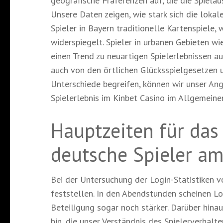
geografische Präferenzen auf, die die Spiela
Unsere Daten zeigen, wie stark sich die loka
Spieler in Bayern traditionelle Kartenspiele, 
widerspiegelt. Spieler in urbanen Gebieten 
einen Trend zu neuartigen Spielerlebnissen au
auch von den örtlichen Glücksspielgesetzen u
Unterschiede begreifen, können wir unser An
Spielerlebnis im Kinbet Casino im Allgemeine
Hauptzeiten für das
deutsche Spieler am
Bei der Untersuchung der Login-Statistiken v
feststellen. In den Abendstunden scheinen Lo
Beteiligung sogar noch stärker. Darüber hin
hin, die unser Verständnis des Spielerverhalt