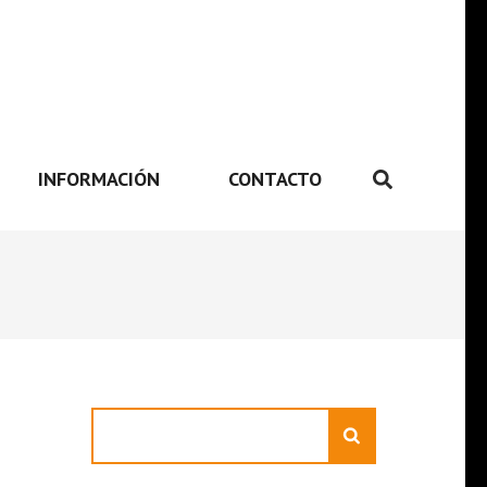
INFORMACIÓN
CONTACTO
Search