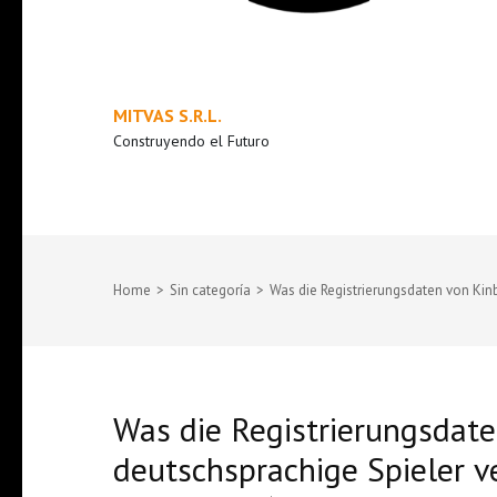
MITVAS S.R.L.
Construyendo el Futuro
Home
>
Sin categoría
>
Was die Registrierungsdaten von Kin
Was die Registrierungsdate
deutschsprachige Spieler v