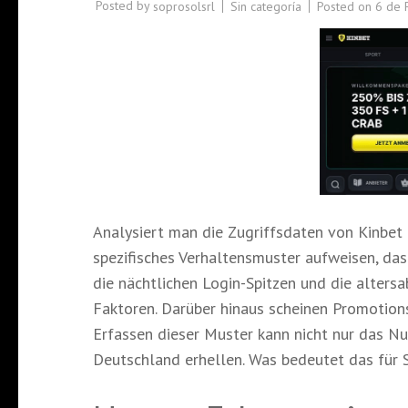
Posted by
Sin categoría
Posted on
6 de 
soprosolsrl
Analysiert man die Zugriffsdaten von Kinbet
spezifisches Verhaltensmuster aufweisen, das 
die nächtlichen Login-Spitzen und die altersa
Faktoren. Darüber hinaus scheinen Promotions 
Erfassen dieser Muster kann nicht nur das Nu
Deutschland erhellen. Was bedeutet das für 