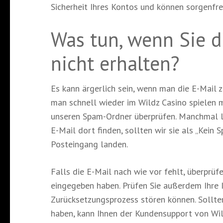
Sicherheit Ihres Kontos und können sorgenfrei
Was tun, wenn Sie d
nicht erhalten?
Es kann ärgerlich sein, wenn man die E-Mail
man schnell wieder im Wildz Casino spielen 
unseren Spam-Ordner überprüfen. Manchmal la
E-Mail dort finden, sollten wir sie als „Kei
Posteingang landen.
Falls die E-Mail nach wie vor fehlt, überprüfe
eingegeben haben. Prüfen Sie außerdem Ihre 
Zurücksetzungsprozess stören können. Sollten 
haben, kann Ihnen der Kundensupport von Wil