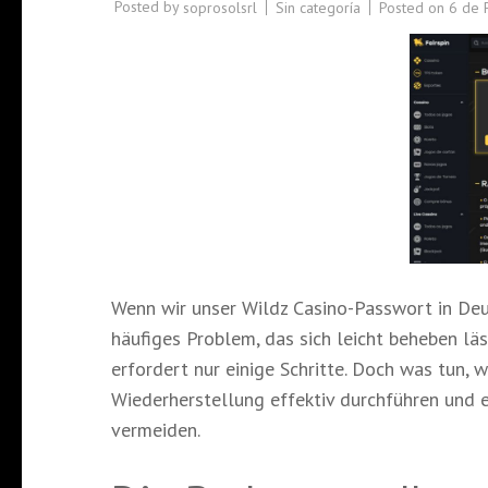
Posted by
Sin categoría
Posted on
6 de 
soprosolsrl
Wenn wir unser Wildz Casino-Passwort in Deu
häufiges Problem, das sich leicht beheben lä
erfordert nur einige Schritte. Doch was tun, 
Wiederherstellung effektiv durchführen und e
vermeiden.