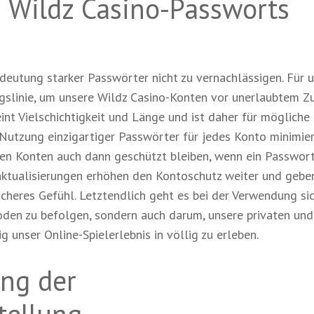
 Wildz Casino-Passworts
deutung starker Passwörter nicht zu vernachlässigen. Für u
ngslinie, um unsere Wildz Casino-Konten vor unerlaubtem Zu
eint Vielschichtigkeit und Länge und ist daher für mögliche
 Nutzung einzigartiger Passwörter für jedes Konto minimie
ren Konten auch dann geschützt bleiben, wenn ein Passwor
ktualisierungen erhöhen den Kontoschutz weiter und gebe
sicheres Gefühl. Letztendlich geht es bei der Verwendung si
oden zu befolgen, sondern auch darum, unsere privaten und
g unser Online-Spielerlebnis in völlig zu erleben.
ung der
tellung