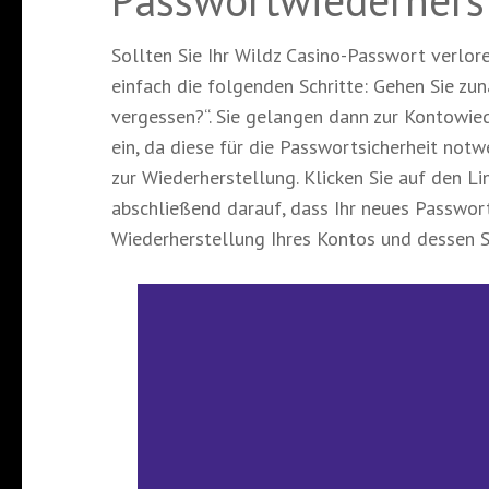
Sollten Sie Ihr Wildz Casino-Passwort verlore
einfach die folgenden Schritte: Gehen Sie zu
vergessen?“. Sie gelangen dann zur Kontowied
ein, da diese für die Passwortsicherheit notw
zur Wiederherstellung. Klicken Sie auf den Li
abschließend darauf, dass Ihr neues Passwort 
Wiederherstellung Ihres Kontos und dessen Si