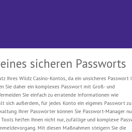
 eines sicheren Passworts
utz Ihres Wildz Casino-Kontos, da ein unsicheres Passwort 
en Sie daher ein komplexes Passwort mit Groß- und
Vermeiden Sie einfach zu erratende Informationen wie
lt sich außerdem, für jedes Konto ein eigenes Passwort zu
rwaltung Ihrer Passwörter können Sie Passwort-Manager nu
e Tools helfen Ihnen nicht nur, zufällige und komplexe Pas
 Anmeldevorgang. Mit diesen Maßnahmen steigern Sie die