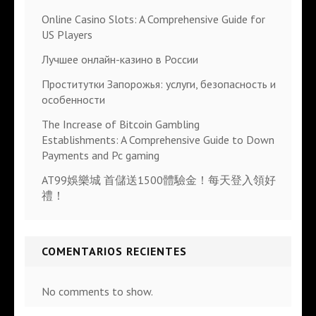
Online Casino Slots: A Comprehensive Guide for
US Players
Лучшее онлайн-казино в России
Проститутки Запорожья: услуги, безопасность и
особенности
The Increase of Bitcoin Gambling
Establishments: A Comprehensive Guide to Down
Payments and Pc gaming
AT99娛樂城 首儲送1500體驗金！每天登入領好
禮！
COMENTARIOS RECIENTES
No comments to show.