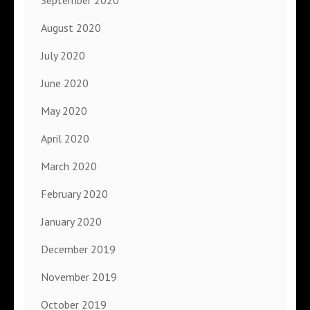
September 2020
August 2020
July 2020
June 2020
May 2020
April 2020
March 2020
February 2020
January 2020
December 2019
November 2019
October 2019