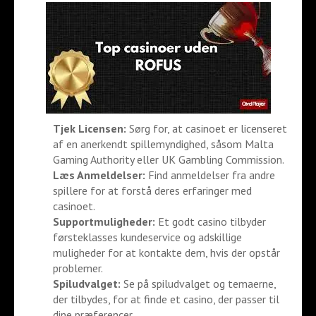
Tjek Licensen:
Sørg for, at casinoet er licenseret
af en anerkendt spillemyndighed, såsom Malta
Gaming Authority eller UK Gambling Commission.
Læs Anmeldelser:
Find anmeldelser fra andre
spillere for at forstå deres erfaringer med
casinoet.
Supportmuligheder:
Et godt casino tilbyder
førsteklasses kundeservice og adskillige
muligheder for at kontakte dem, hvis der opstår
problemer.
Spiludvalget:
Se på spiludvalget og temaerne,
der tilbydes, for at finde et casino, der passer til
dine præferencer.