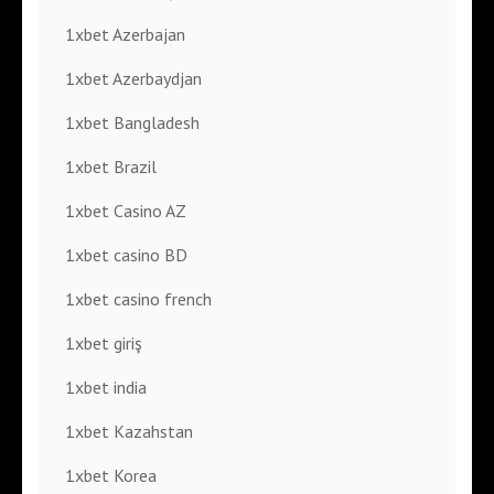
1xbet Azerbajan
1xbet Azerbaydjan
1xbet Bangladesh
1xbet Brazil
1xbet Casino AZ
1xbet casino BD
1xbet casino french
1xbet giriş
1xbet india
1xbet Kazahstan
1xbet Korea