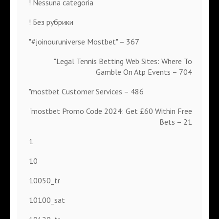
! Nessuna categoria
! Без рубрики
"#joinouruniverse Mostbet" – 367
"Legal Tennis Betting Web Sites: Where To
Gamble On Atp Events – 704
"mostbet Customer Services – 486
"mostbet Promo Code 2024: Get £60 Within Free
Bets – 21
1
10
10050_tr
10100_sat