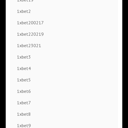
1xbet2
1xbet200217
1xbet220219
1xbet23021
1xbet3
1xbet4
1xbet5
1xbet6
1xbet7
1xbet8
1xbet9