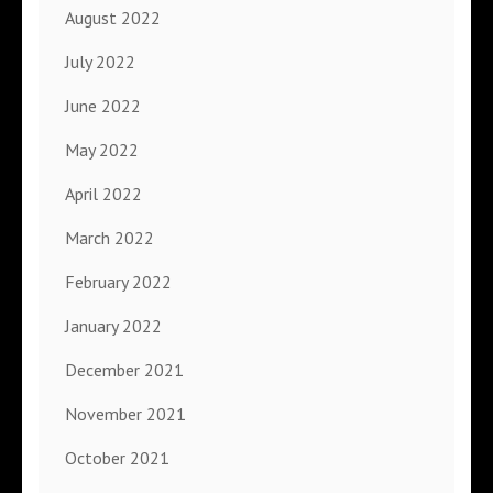
August 2022
July 2022
June 2022
May 2022
April 2022
March 2022
February 2022
January 2022
December 2021
November 2021
October 2021