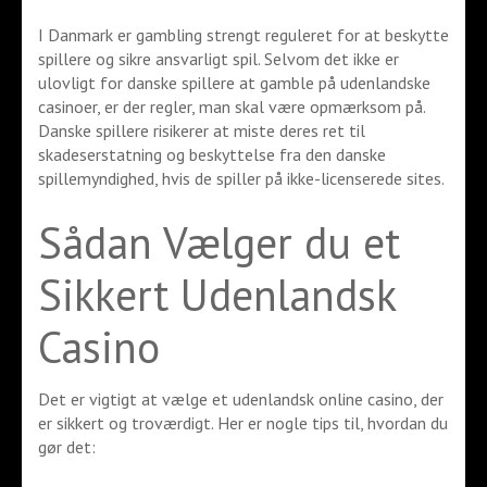
I Danmark er gambling strengt reguleret for at beskytte
spillere og sikre ansvarligt spil. Selvom det ikke er
ulovligt for danske spillere at gamble på udenlandske
casinoer, er der regler, man skal være opmærksom på.
Danske spillere risikerer at miste deres ret til
skadeserstatning og beskyttelse fra den danske
spillemyndighed, hvis de spiller på ikke-licenserede sites.
Sådan Vælger du et
Sikkert Udenlandsk
Casino
Det er vigtigt at vælge et udenlandsk online casino, der
er sikkert og troværdigt. Her er nogle tips til, hvordan du
gør det: