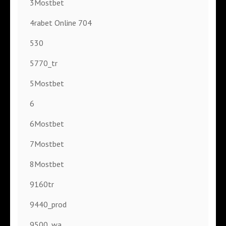
3Mostbet
4rabet Online 704
530
5770_tr
5Mostbet
6
6Mostbet
7Mostbet
8Mostbet
9160tr
9440_prod
9500_wa