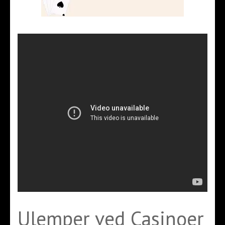
Ulemper ved Casinoer