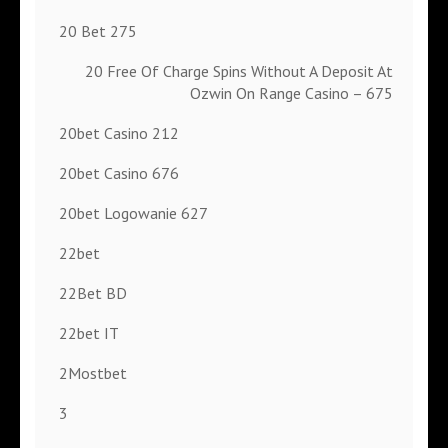
20 Bet 275
20 Free Of Charge Spins Without A Deposit At
Ozwin On Range Casino – 675
20bet Casino 212
20bet Casino 676
20bet Logowanie 627
22bet
22Bet BD
22bet IT
2Mostbet
3