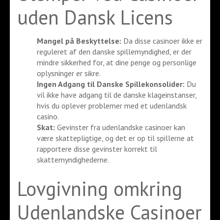
uden Dansk Licens
Mangel på Beskyttelse:
Da disse casinoer ikke er
reguleret af den danske spillemyndighed, er der
mindre sikkerhed for, at dine penge og personlige
oplysninger er sikre.
Ingen Adgang til Danske Spillekonsolider:
Du
vil ikke have adgang til de danske klageinstanser,
hvis du oplever problemer med et udenlandsk
casino.
Skat:
Gevinster fra udenlandske casinoer kan
være skattepligtige, og det er op til spillerne at
rapportere disse gevinster korrekt til
skattemyndighederne.
Lovgivning omkring
Udenlandske Casinoer