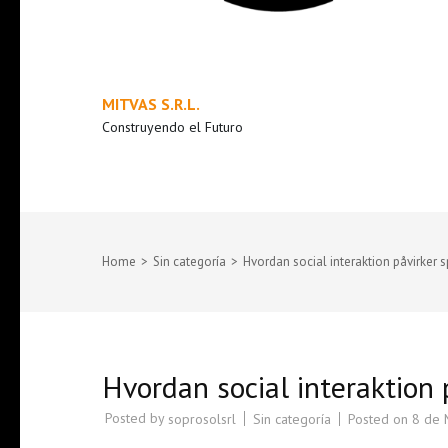
MITVAS S.R.L.
Construyendo el Futuro
Home
>
Sin categoría
>
Hvordan social interaktion påvirker 
Hvordan social interaktion 
Posted by
Sin categoría
Posted on
8 de 
soprosolsrl