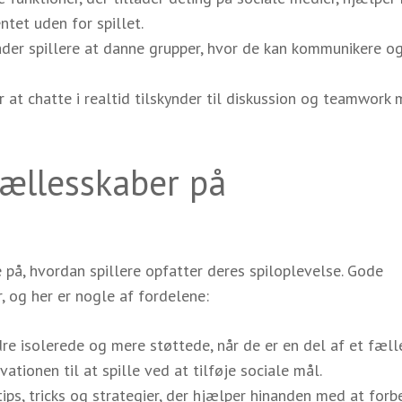
et uden for spillet.
ader spillere at danne grupper, hvor de kan kommunikere o
at chatte i realtid tilskynder til diskussion og teamwork
Fællesskaber på
 på, hvordan spillere opfatter deres spiloplevelse. Gode
, og her er nogle af fordelene:
dre isolerede og mere støttede, når de er en del af et fæll
tionen til at spille ved at tilføje sociale mål.
tips, tricks og strategier, der hjælper hinanden med at forb