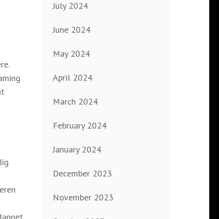
July 2024
June 2024
May 2024
re.
April 2024
gaming
at
March 2024
February 2024
January 2024
dig
December 2023
leren
November 2023
 dannet