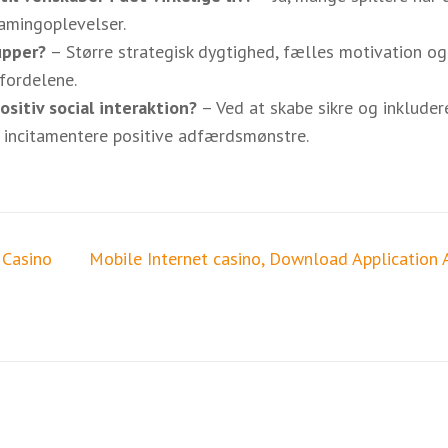
amingoplevelser.
upper?
– Større strategisk dygtighed, fælles motivation og
 fordelene.
sitiv social interaktion?
– Ved at skabe sikre og inklude
at incitamentere positive adfærdsmønstre.
 Casino
Mobile Internet casino, Download Application 