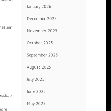
January 2026
g
December 2025
 mellem
November 2025
October 2025
September 2025
August 2025
July 2025
June 2025
esskab.
May 2025
edre