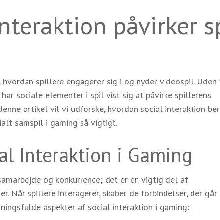
nteraktion påvirker s
i, hvordan spillere engagerer sig i og nyder videospil. Uden 
r sociale elementer i spil vist sig at påvirke spillerens
enne artikel vil vi udforske, hvordan social interaktion ber
alt samspil i gaming så vigtigt.
al Interaktion i Gaming
samarbejde og konkurrence; det er en vigtig del af
. Når spillere interagerer, skaber de forbindelser, der går
ingsfulde aspekter af social interaktion i gaming: