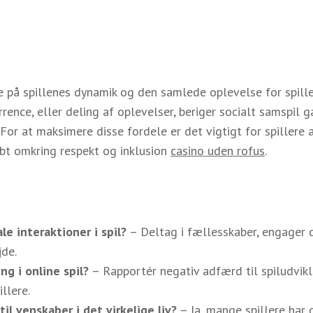
se på spillenes dynamik og den samlede oplevelse for spille
nce, eller deling af oplevelser, beriger socialt samspil 
 For at maksimere disse fordele er det vigtigt for spillere 
abt omkring respekt og inklusion
casino uden rofus
.
le interaktioner i spil?
– Deltag i fællesskaber, engager 
de.
ng i online spil?
– Rapportér negativ adfærd til spiludvik
llere.
til venskaber i det virkelige liv?
– Ja, mange spillere har