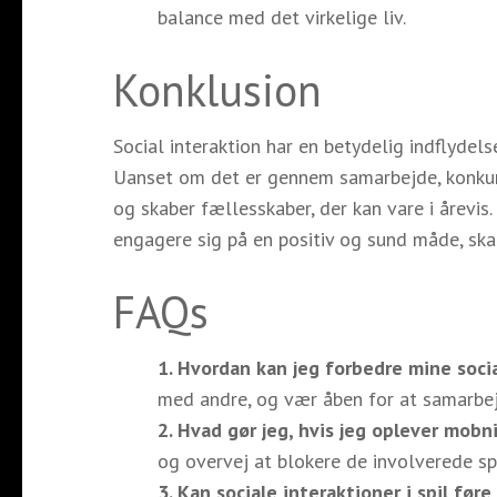
balance med det virkelige liv.
Konklusion
Social interaktion har en betydelig indflydel
Uanset om det er gennem samarbejde, konkurre
og skaber fællesskaber, der kan vare i årevis.
engagere sig på en positiv og sund måde, sk
FAQs
1. Hvordan kan jeg forbedre mine socia
med andre, og vær åben for at samarbej
2. Hvad gør jeg, hvis jeg oplever mobni
og overvej at blokere de involverede spi
3. Kan sociale interaktioner i spil føre 