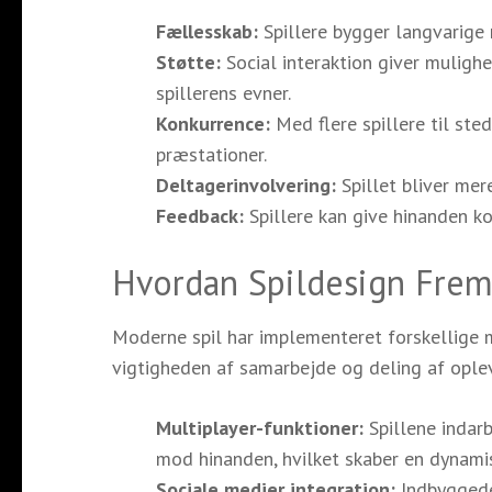
Fællesskab:
Spillere bygger langvarige r
Støtte:
Social interaktion giver mulighe
spillerens evner.
Konkurrence:
Med flere spillere til ste
præstationer.
Deltagerinvolvering:
Spillet bliver me
Feedback:
Spillere kan give hinanden kon
Hvordan Spildesign Frem
Moderne spil har implementeret forskellige me
vigtigheden af samarbejde og deling af oplev
Multiplayer-funktioner:
Spillene indar
mod hinanden, hvilket skaber en dynamis
Sociale medier integration:
Indbyggede 