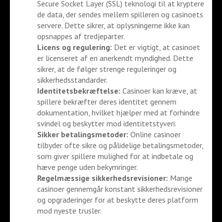
Secure Socket Layer (SSL) teknologi til at kryptere
de data, der sendes mellem spilleren og casinoets
servere. Dette sikrer, at oplysningerne ikke kan
opsnappes af tredjeparter.
Licens og regulering:
Det er vigtigt, at casinoet
er licenseret af en anerkendt myndighed. Dette
sikrer, at de følger strenge reguleringer og
sikkerhedsstandarder.
Identitetsbekræftelse:
Casinoer kan kræve, at
spillere bekræfter deres identitet gennem
dokumentation, hvilket hjælper med at forhindre
svindel og beskytter mod identitetstyveri.
Sikker betalingsmetoder:
Online casinoer
tilbyder ofte sikre og pålidelige betalingsmetoder,
som giver spillere mulighed for at indbetale og
hæve penge uden bekymringer.
Regelmæssige sikkerhedsrevisioner:
Mange
casinoer gennemgår konstant sikkerhedsrevisioner
og opgraderinger for at beskytte deres platform
mod nyeste trusler.