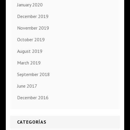
January 2020
December 2019
November 2019
October 2019
August 2019
March 2019
September 2018
June 2017
December 2016
CATEGORÍAS