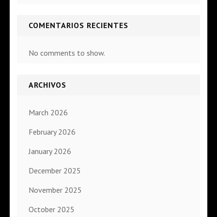
COMENTARIOS RECIENTES
No comments to show.
ARCHIVOS
March 2026
February 2026
January 2026
December 2025
November 2025
October 2025