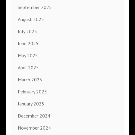
September 2025
August 2025
July 2025
June 2025
May 2025
April 2025
March 2025
February 2025
January 2025
December 2024
November 2024