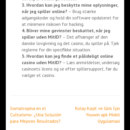
3. Hvordan kan jeg beskytte mine oplysninger,
når jeg spiller online?
– Brug stærke
adgangskoder og hold din software opdateret for
at minimere risikoen for hacking.
4. Bliver mine gevinster beskattet, når jeg
spiller uden MitID?
– Det afhænger af den
danske lovgivning og det casino, du spiller på. Tjek
reglerne for din specifikke situation.
5. Hvordan kan jeg finde et pålideligt online
casino uden MitID?
– Læs anmeldelser, undersøg
casinoets licens og se efter spillersupport, før du
vælger et casino.
Somatropina en el
Kolay Kayit ve Giris İçin
Culturismo: ¿Una Solución
Youwin apk Mobil
para Mejores Resultados?
Uygulamasi