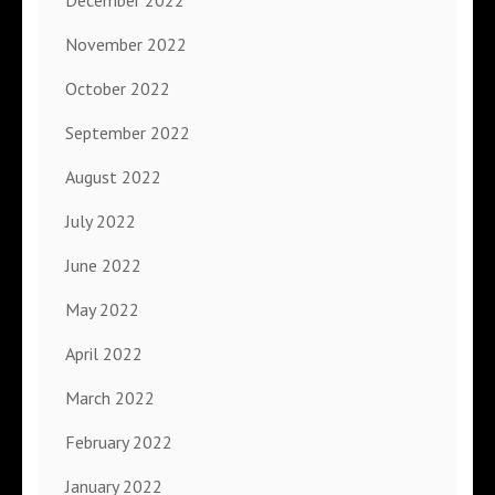
December 2022
November 2022
October 2022
September 2022
August 2022
July 2022
June 2022
May 2022
April 2022
March 2022
February 2022
January 2022