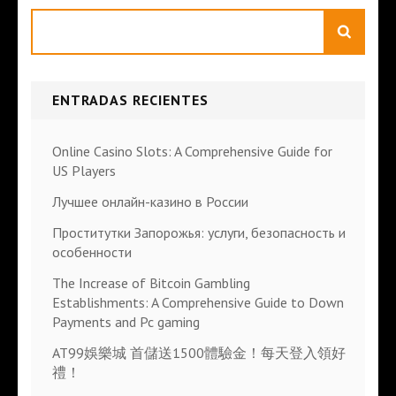
Search
ENTRADAS RECIENTES
Online Casino Slots: A Comprehensive Guide for
US Players
Лучшее онлайн-казино в России
Проститутки Запорожья: услуги, безопасность и
особенности
The Increase of Bitcoin Gambling
Establishments: A Comprehensive Guide to Down
Payments and Pc gaming
AT99娛樂城 首儲送1500體驗金！每天登入領好
禮！