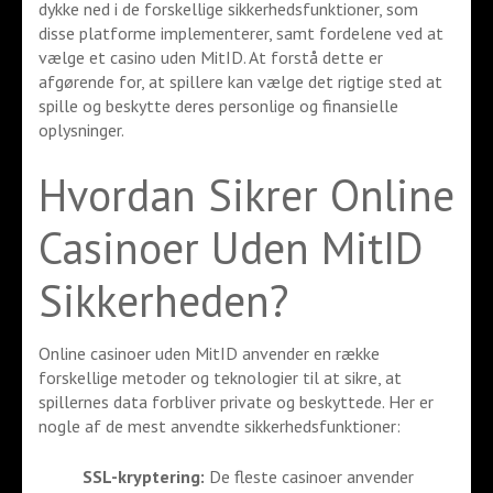
dykke ned i de forskellige sikkerhedsfunktioner, som
disse platforme implementerer, samt fordelene ved at
vælge et casino uden MitID. At forstå dette er
afgørende for, at spillere kan vælge det rigtige sted at
spille og beskytte deres personlige og finansielle
oplysninger.
Hvordan Sikrer Online
Casinoer Uden MitID
Sikkerheden?
Online casinoer uden MitID anvender en række
forskellige metoder og teknologier til at sikre, at
spillernes data forbliver private og beskyttede. Her er
nogle af de mest anvendte sikkerhedsfunktioner:
SSL-kryptering:
De fleste casinoer anvender